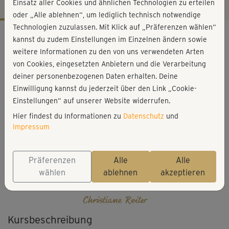
Einsatz aller Cookies und ähnlichen Technologien zu erteilen
oder „Alle ablehnen“, um lediglich technisch notwendige
Technologien zuzulassen. Mit Klick auf „Präferenzen wählen“
Workout-Facts
kannst du zudem Einstellungen im Einzelnen ändern sowie
leicht
weitere Informationen zu den von uns verwendeten Arten
von Cookies, eingesetzten Anbietern und die Verarbeitung
1 Min
deiner personenbezogenen Daten erhalten. Deine
Christiane Reiter
Einwilligung kannst du jederzeit über den Link „Cookie-
Einstellungen“ auf unserer Website widerrufen.
Hier findest du Informationen zu
Datenschutz
und
Impressum
Präferenzen
Alle
Alle
wählen
ablehnen
akzeptieren
Christiane Reiter
Kursbeschreibung