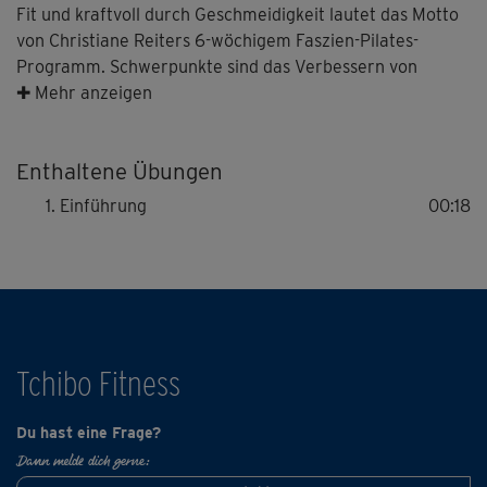
Fit und kraftvoll durch Geschmeidigkeit lautet das Motto
von Christiane Reiters 6-wöchigem Faszien-Pilates-
Programm. Schwerpunkte sind das Verbessern von
Körperwahrnehmung und Beweglichkeit, wovon
✚ Mehr anzeigen
langfristig auch deine Muskulatur profitiert. Zweimal
wöchentlich führt dich Christiane durch ihre wohltuenden
Enthaltene Übungen
funktionellen Einheiten – für alle Altersgruppen und
Fitnesslevel.
Einführung
00:18
Tchibo Fitness
Du hast eine Frage?
Dann melde dich gerne: