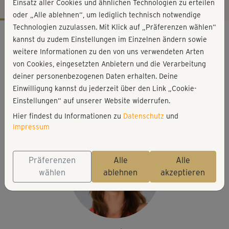
Einsatz aller Cookies und ähnlichen Technologien zu erteilen
oder „Alle ablehnen“, um lediglich technisch notwendige
Technologien zuzulassen. Mit Klick auf „Präferenzen wählen“
Workout-Facts
kannst du zudem Einstellungen im Einzelnen ändern sowie
leicht
weitere Informationen zu den von uns verwendeten Arten
von Cookies, eingesetzten Anbietern und die Verarbeitung
9 Min
deiner personenbezogenen Daten erhalten. Deine
27 kcal
Einwilligung kannst du jederzeit über den Link „Cookie-
Anette Alvaredo
Einstellungen“ auf unserer Website widerrufen.
Matte
Hier findest du Informationen zu
Datenschutz
und
Impressum
Präferenzen
Alle
Alle
wählen
ablehnen
akzeptieren