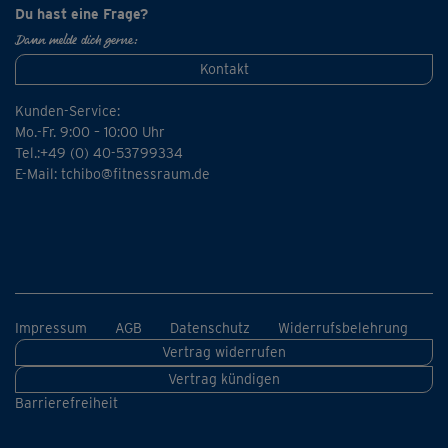
Hinweis: Der Kurs ist Teil des Programms „Gesund in
Du hast eine Frage?
Bewegung“, das sich besonders für Neu- und
Dann melde dich gerne:
Wiedereinsteiger nach längerer Sportpause, Verletzung
Kontakt
oder bei Rückenschmerzen eignet.
Kunden-Service:
Mo.-Fr. 9:00 – 10:00 Uhr
Tel.:+49 (0) 40-53799334
E-Mail:
tchibo@fitnessraum.de
Impressum
AGB
Datenschutz
Widerrufsbelehrung
Vertrag widerrufen
Vertrag kündigen
Barrierefreiheit