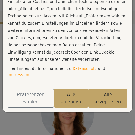
Wirbelsäule
Einsatz aller Cookies und ähnlichen Technologien zu erteilen
oder „Alle ablehnen“, um lediglich technisch notwendige
Technologien zuzulassen. Mit Klick auf „Präferenzen wählen“
kannst du zudem Einstellungen im Einzelnen ändern sowie
Workout-Facts
weitere Informationen zu den von uns verwendeten Arten
von Cookies, eingesetzten Anbietern und die Verarbeitung
mittelschwer
deiner personenbezogenen Daten erhalten. Deine
9 Min
Einwilligung kannst du jederzeit über den Link „Cookie-
26 kcal
Einstellungen“ auf unserer Website widerrufen.
Hier findest du Informationen zu
Datenschutz
und
Anette Alvaredo
Impressum
Matte
Präferenzen
Alle
Alle
wählen
ablehnen
akzeptieren