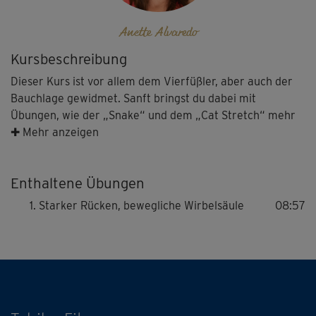
Anette Alvaredo
Kursbeschreibung
Dieser Kurs ist vor allem dem Vierfüßler, aber auch der
Bauchlage gewidmet. Sanft bringst du dabei mit
Übungen, wie der „Snake“ und dem „Cat Stretch“ mehr
Kraft in Bauch und Rücken sowie Länge in die Wirbelsäule
✚ Mehr anzeigen
und geschmeidige Beweglichkeit ins Becken. Wieder lässt
du die Bewegungen in Verbindung mit der Atmung
Enthaltene Übungen
fließen!
Starker Rücken, bewegliche Wirbelsäule
08:57