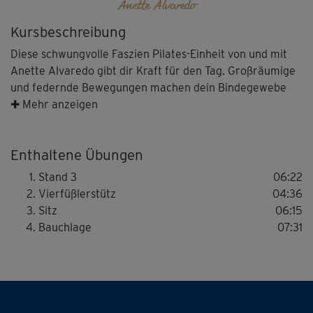
Anette Alvaredo
Kursbeschreibung
Diese schwungvolle Faszien Pilates-Einheit von und mit
Anette Alvaredo gibt dir Kraft für den Tag. Großräumige
und federnde Bewegungen machen dein Bindegewebe
geschmeidiger, dehnbarer und belastbarer. Trainiert
✚ Mehr anzeigen
werden vor allem die sogenannten Myofaszien, die
bindegewebigen Strukturen, die deine Muskeln umhüllen
Enthaltene Übungen
und durchziehen.
Stand 3
06:22
Du startest mit fließenden Side-to-Side-Bewegungen im
Vierfüßlerstütz
04:36
Stand, die deine Taille, Schultern und den Rücken
Sitz
06:15
trainieren. Spüre, wie warm und gut durchblutet sich dein
Bauchlage
07:31
Körper am Ende dieses Übungsparts anfühlt! Die
anschließenden intensiven Halteübungen im
Vierfüßlerstütz sorgen für spürbar mehr Stabilität in den
seitlichen Faszienketten und Spirallinien, die sich um
deinen Körper winden. Weiter geht’s mit einem Flow im