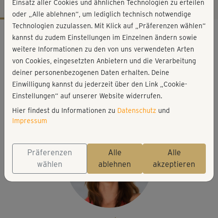
Einsatz aller Cookies und ähnlichen Technologien zu erteilen
oder „Alle ablehnen“, um lediglich technisch notwendige
Technologien zuzulassen. Mit Klick auf „Präferenzen wählen“
Workout-Facts
kannst du zudem Einstellungen im Einzelnen ändern sowie
mittelschwer
weitere Informationen zu den von uns verwendeten Arten
von Cookies, eingesetzten Anbietern und die Verarbeitung
25 Min
deiner personenbezogenen Daten erhalten. Deine
91 kcal
Einwilligung kannst du jederzeit über den Link „Cookie-
Anette Alvaredo
Einstellungen“ auf unserer Website widerrufen.
Matte; ggf. kleine Wasserflasche & Handtuch
Hier findest du Informationen zu
Datenschutz
und
Impressum
Präferenzen
Alle
Alle
wählen
ablehnen
akzeptieren