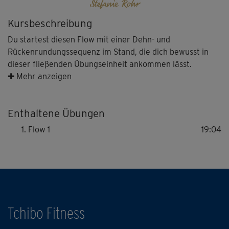
Stefanie Rohr
Kursbeschreibung
Du startest diesen Flow mit einer Dehn- und
Rückenrundungssequenz im Stand, die dich bewusst in
dieser fließenden Übungseinheit ankommen lässt.
Danach machst du zusammen mit Steffi und ihrem Co-
✚ Mehr anzeigen
Presenter Ivam eine Abfolge aus weichen, ruhigen
Bewegungen mit vielen Rotationen, die deine Wirbelsäule
Enthaltene Übungen
erwärmen und den Rücken kräftigen. Durch die
Drehbewegungen im Stand und am Boden werden
Flow 1
19:04
Abfallprodukte aus deinem Körper geschwemmt und,
sodass du sanft entgiftest.
Tchibo Fitness