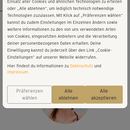
Einsatz aller Cookies und ähnlichen Technologien zu erteilen
oder „Alle ablehnen“, um lediglich technisch notwendige
Technologien zuzulassen. Mit Klick auf „Präferenzen wählen“
Workout-Facts
kannst du zudem Einstellungen im Einzelnen ändern sowie
leicht
weitere Informationen zu den von uns verwendeten Arten
von Cookies, eingesetzten Anbietern und die Verarbeitung
19 Min
deiner personenbezogenen Daten erhalten. Deine
76 kcal
Einwilligung kannst du jederzeit über den Link „Cookie-
Stefanie Rohr
Einstellungen“ auf unserer Website widerrufen.
Matte
Hier findest du Informationen zu
Datenschutz
und
Impressum
Präferenzen
Alle
Alle
wählen
ablehnen
akzeptieren