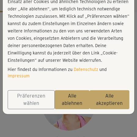
Einsatz aller Cookies und ähnlichen Technologien zu erteilen
oder „Alle ablehnen“, um lediglich technisch notwendige
Technologien zuzulassen. Mit Klick auf „Präferenzen wählen“
Workout-Facts
kannst du zudem Einstellungen im Einzelnen ändern sowie
leicht
weitere Informationen zu den von uns verwendeten Arten
von Cookies, eingesetzten Anbietern und die Verarbeitung
42 Min
deiner personenbezogenen Daten erhalten. Deine
173 kcal
Einwilligung kannst du jederzeit über den Link „Cookie-
Elisa Dambeck
Einstellungen“ auf unserer Website widerrufen.
Matte, Tennisball
Hier findest du Informationen zu
Datenschutz
und
Impressum
Präferenzen
Alle
Alle
wählen
ablehnen
akzeptieren