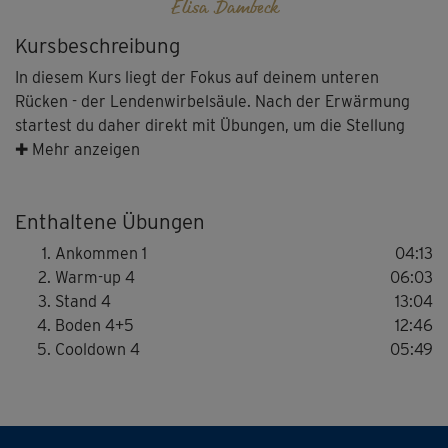
Elisa Dambeck
Kursbeschreibung
In diesem Kurs liegt der Fokus auf deinem unteren
Rücken - der Lendenwirbelsäule. Nach der Erwärmung
startest du daher direkt mit Übungen, um die Stellung
deines Beckens wahrzunehmen und ein Bewusstsein
✚ Mehr anzeigen
dafür zu entwickeln. Die Stellung deines Beckens
beeinflusst nämlich die Stellung deiner Wirbelsäule.
Enthaltene Übungen
Nimm also bei den darauffolgenden Kräftigungsübungen
im Stand und am Boden deinen unteren Rücken ganz
Ankommen 1
04:13
bewusst wahr. Anschließend darfst du dich auf
Warm-up 4
06:03
entspannende Dehnübungen im Liegen freuen.
Stand 4
13:04
Boden 4+5
12:46
Cooldown 4
05:49