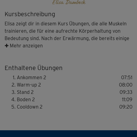
Elisa Dambeck
Kursbeschreibung
Elisa zeigt dir in diesem Kurs Übungen, die alle Muskeln
trainieren, die für eine aufrechte Körperhaltung von
Bedeutung sind. Nach der Erwärmung, die bereits einige
Squats beinhaltet, folgen verschiedene Varianten der
✚ Mehr anzeigen
Standwaage, die dein Gleichgewicht schulen. Nach den
kräftigenden Stützübungen am Boden, die deinen
Enthaltene Übungen
kompletten Rumpf stärken, entspannst du dich beim
wohlverdienten Cooldown im Liegen.
Ankommen 2
07:51
Warm-up 2
08:00
Stand 2
09:33
Boden 2
11:09
Cooldown 2
09:20