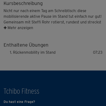
Kursbeschreibung
Nicht nur nach einem Tag am Schreibtisch: diese
mobilisierende aktive Pause im Stand tut einfach nur gut!
Gemeinsam mit Steffi Rohr rotierst, rundest und streckst
du deinen Rücken, bringst Weite in deinen Herzraum und
✚ Mehr anzeigen
bewegst deine Wirbelsäule einmal komplett durch. Eine
Mini-Einheit me time, die auch in vollgepackte Tage passt.
Enthaltene Übungen
Rückenmobility im Stand
07:23
Tchibo Fitness
Du hast eine Frage?