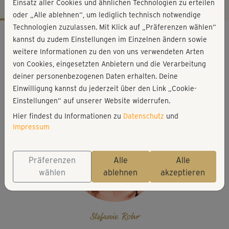
Einsatz aller Cookies und ähnlichen Technologien zu erteilen
oder „Alle ablehnen“, um lediglich technisch notwendige
Technologien zuzulassen. Mit Klick auf „Präferenzen wählen“
Workout-Facts
kannst du zudem Einstellungen im Einzelnen ändern sowie
leicht
weitere Informationen zu den von uns verwendeten Arten
von Cookies, eingesetzten Anbietern und die Verarbeitung
7 Min
deiner personenbezogenen Daten erhalten. Deine
22 kcal
Einwilligung kannst du jederzeit über den Link „Cookie-
Stefanie Rohr
Einstellungen“ auf unserer Website widerrufen.
Hier findest du Informationen zu
Datenschutz
und
Impressum
Präferenzen
Alle
Alle
wählen
ablehnen
akzeptieren
Stefanie Rohr