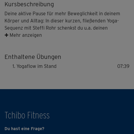
Kursbeschreibung
Deine aktive Pause für mehr Beweglichkeit in deinem
Körper und Alltag: In dieser kurzen, fließenden Yoga-
Sequenz mit Steffi Rohr schenkst du u.a. deinen
Hüftbeugern, inneren Oberschenkeln sowie deiner
✚ Mehr anzeigen
Wirbelsäule Aufmerksamkeit. Du spürst die Dehnung und
twistest in angenehme Rotationen. Eine kleine Pause mit
Enthaltene Übungen
großer Wirkung, nicht nur für alle Yogis.
Yogaflow im Stand
07:39
Tchibo Fitness
Du hast eine Frage?