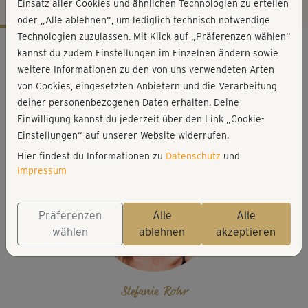
Einsatz aller Cookies und ähnlichen Technologien zu erteilen
oder „Alle ablehnen“, um lediglich technisch notwendige
Technologien zuzulassen. Mit Klick auf „Präferenzen wählen“
Workout-Facts
kannst du zudem Einstellungen im Einzelnen ändern sowie
leicht
weitere Informationen zu den von uns verwendeten Arten
von Cookies, eingesetzten Anbietern und die Verarbeitung
8 Min
deiner personenbezogenen Daten erhalten. Deine
22 kcal
Einwilligung kannst du jederzeit über den Link „Cookie-
Stefanie Rohr
Einstellungen“ auf unserer Website widerrufen.
Hier findest du Informationen zu
Datenschutz
und
Impressum
Präferenzen
Alle
Alle
wählen
ablehnen
akzeptieren
Stefanie Rohr