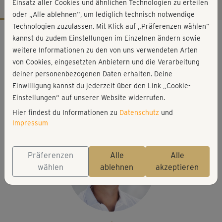
Einsatz aller Cookies und ähnlichen Technologien zu erteilen
oder „Alle ablehnen“, um lediglich technisch notwendige
Technologien zuzulassen. Mit Klick auf „Präferenzen wählen“
Workout-Facts
kannst du zudem Einstellungen im Einzelnen ändern sowie
leicht
weitere Informationen zu den von uns verwendeten Arten
von Cookies, eingesetzten Anbietern und die Verarbeitung
2 Min
deiner personenbezogenen Daten erhalten. Deine
1 kcal
Einwilligung kannst du jederzeit über den Link „Cookie-
Dirk Pinnig
Einstellungen“ auf unserer Website widerrufen.
Grünpflanze
Hier findest du Informationen zu
Datenschutz
und
Impressum
Präferenzen
Alle
Alle
wählen
ablehnen
akzeptieren