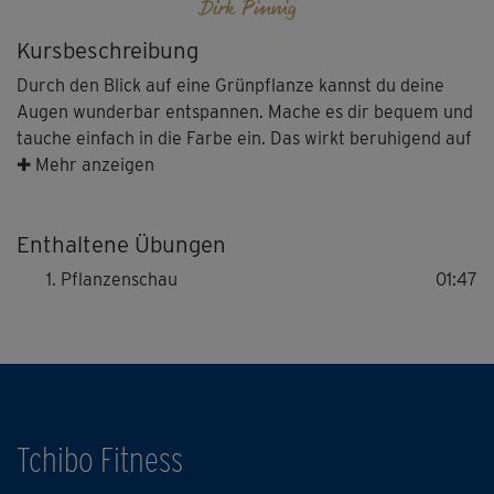
Dirk Pinnig
Kursbeschreibung
Durch den Blick auf eine Grünpflanze kannst du deine
Augen wunderbar entspannen. Mache es dir bequem und
tauche einfach in die Farbe ein. Das wirkt beruhigend auf
deine Augen, ohne dich zu ermüden. Jetzt bist du wieder
✚ Mehr anzeigen
bereit für die Arbeit!
Enthaltene Übungen
Pflanzenschau
01:47
Tchibo Fitness