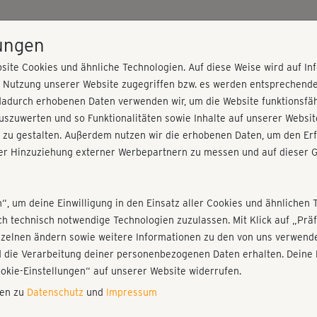
HOME
PROGRAMME
PREISE
KURSE
TRAINE
lungen
site Cookies und ähnliche Technologien. Auf diese Weise wird auf I
r Nutzung unserer Website zugegriffen bzw. es werden entsprechend
ice-Workout
dadurch erhobenen Daten verwenden wir, um die Website funktionsfähi
szuwerten und so Funktionalitäten sowie Inhalte auf unserer Websit
 zu gestalten. Außerdem nutzen wir die erhobenen Daten, um den Erf
r Hinzuziehung externer Werbepartnern zu messen und auf dieser G
nieren!
Fr
Einloggen
Fo
n“, um deine Einwilligung in den Einsatz aller Cookies und ähnlichen 
ich technisch notwendige Technologien zuzulassen. Mit Klick auf „Pr
nzelnen ändern sowie weitere Informationen zu den von uns verwende
😃
 die Verarbeitung deiner personenbezogenen Daten erhalten. Deine 
Play
ookie-Einstellungen“ auf unserer Website widerrufen.
nen zu
Datenschutz
und
Impressum