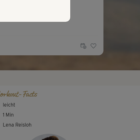
orkout-Facts
leicht
1 Min
Lena Reisloh