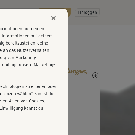
R
SO GEHT'S
Gratis testen!
Einloggen
×
nformationen auf deinem
e Informationen auf deinem
g bereitzustellen, deine
e an das Nutzerverhalten
olg von Marketing-
rundlage unsere Marketing-
agen, Antworten, Bewertungen,
rtschritte
Technologien zu erteilen oder
R
Ruth920
äferenzen wählen“ kannst du
ten Arten von Cookies,
Einwilligung kannst du