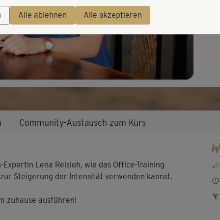
Video
n
Alle ablehnen
Alle akzeptieren
n
Community-Austausch zum Kurs
W
s-Expertin Lena Reisloh, wie das Office-Training
 zur Steigerung der Intensität verwenden kannst.
m zuhause ausführen!