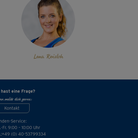
Lena Reisloh
 hast eine Frage?
n melde dich gerne:
Kontakt
nden-Service:
-Fr. 9:00 – 10:00 Uhr
l.:+49 (0) 40-53799334