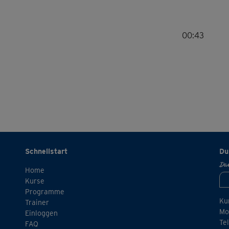
00:43
Schnellstart
Du
Dan
Home
Kurse
Programme
Ku
Trainer
Mo.
Einloggen
Te
FAQ