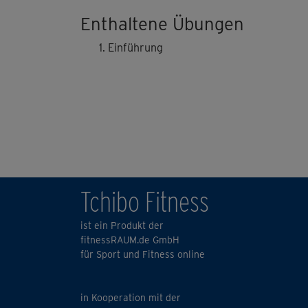
Enthaltene Übungen
Einführung
Tchibo Fitness
ist ein Produkt der
fitnessRAUM.de GmbH
für Sport und Fitness online
in Kooperation mit der