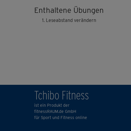
Enthaltene Übungen
Leseabstand verändern
Tchibo Fitness
ist ein Produkt der
fitnessRAUM.de GmbH
für Sport und Fitness online