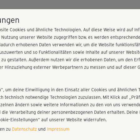
HOME
PROGRAMME
PREISE
KURSE
TRAINE
lungen
site Cookies und ähnliche Technologien. Auf diese Weise wird auf I
r Nutzung unserer Website zugegriffen bzw. es werden entsprechend
and verändern
dadurch erhobenen Daten verwenden wir, um die Website funktionsfähi
szuwerten und so Funktionalitäten sowie Inhalte auf unserer Websit
 zu gestalten. Außerdem nutzen wir die erhobenen Daten, um den Erf
r Hinzuziehung externer Werbepartnern zu messen und auf dieser G
nieren!
Fr
Einloggen
Fo
n“, um deine Einwilligung in den Einsatz aller Cookies und ähnlichen 
ich technisch notwendige Technologien zuzulassen. Mit Klick auf „Pr
nzelnen ändern sowie weitere Informationen zu den von uns verwende
Sch
 die Verarbeitung deiner personenbezogenen Daten erhalten. Deine 
sic
Play
ookie-Einstellungen“ auf unserer Website widerrufen.
nen zu
Datenschutz
und
Impressum