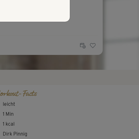
orkout-Facts
leicht
1 Min
1 kcal
Dirk Pinnig