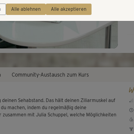
Video
n
Alle ablehnen
Alle akzeptieren
n
Community-Austausch zum Kurs
W
deinen Sehabstand. Das hält deinen Ziliarmuskel auf
st du machen, indem du regelmäßig deine
dir zusammen mit Julia Schuppel, welche Möglichkeiten