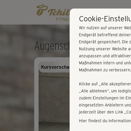
Cookie-Einstel
Wir nutzen auf unserer Web
Endgerät betreffend deine
Augenschule - Leseabst
Endgerät gespeichert. Die 
Nutzung unserer Website au
anzupassen und attraktiver
Maßnahmen intern und unte
Kursvorschau - Anmelden und alles trai
Maßnahmen zu verbessern.
Klicke auf „Alle akzeptiere
„Alle ablehnen“, um ledigl
zudem Einstellungen im Ei
eingesetzten Anbietern und
jederzeit über den Link „C
Hier findest du Informatio