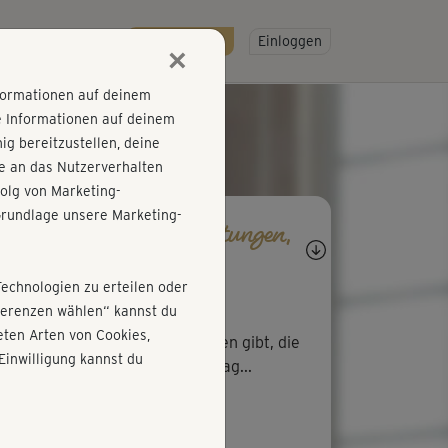
R
SO GEHT'S
Gratis testen!
Einloggen
×
nformationen auf deinem
e Informationen auf deinem
g bereitzustellen, deine
e an das Nutzerverhalten
olg von Marketing-
rundlage unsere Marketing-
agen, Antworten, Bewertungen,
rtschritte
Technologien zu erteilen oder
J
Johanna374
äferenzen wählen“ kannst du
ten Arten von Cookies,
ön, dass es auch solche Übungen gibt, die
Einwilligung kannst du
h total einfach in den (Büro)Alltag...