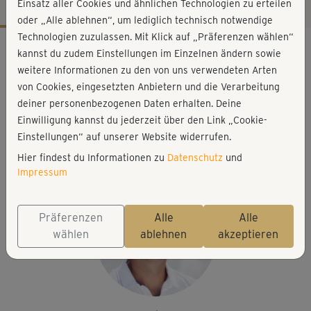
Einsatz aller Cookies und ähnlichen Technologien zu erteilen
oder „Alle ablehnen“, um lediglich technisch notwendige
Technologien zuzulassen. Mit Klick auf „Präferenzen wählen“
Workout-Facts
kannst du zudem Einstellungen im Einzelnen ändern sowie
leicht
weitere Informationen zu den von uns verwendeten Arten
von Cookies, eingesetzten Anbietern und die Verarbeitung
2 Min
deiner personenbezogenen Daten erhalten. Deine
1 kcal
Einwilligung kannst du jederzeit über den Link „Cookie-
Dirk Pinnig
Einstellungen“ auf unserer Website widerrufen.
Trainingspartner
Hier findest du Informationen zu
Datenschutz
und
Impressum
Präferenzen
Alle
Alle
wählen
ablehnen
akzeptieren