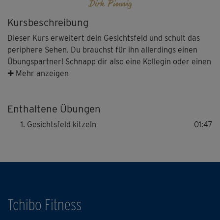
Dirk Pinnig
Kursbeschreibung
Dieser Kurs erweitert dein Gesichtsfeld und schult das
periphere Sehen. Du brauchst für ihn allerdings einen
Übungspartner! Schnapp dir also eine Kollegin oder einen
Kollegen. Julia Schuppel und Dirk Pinnig machen dir vor,
✚ Mehr anzeigen
wie's geht. Hilfreich ist diese Einheit vor allem für
Smartphone-Junkies, getreu dem Motto: "Den
Enthaltene Übungen
verschwommenen Rand um das Smartphone nennt man
übrigens Leben."
Gesichtsfeld kitzeln
01:47
Tchibo Fitness