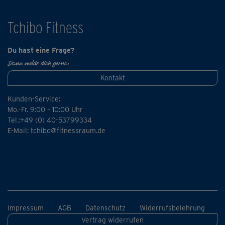
Übrigens: Der Kurs lässt sich in normaler Alltagskleidung
Tchibo Fitness
ausführen – perfekt, um die Mittagspause zu einer
aktiven Bewegungspause umzugestalten.
Du hast eine Frage?
Dann melde dich gerne:
Kontakt
Kunden-Service:
Mo.-Fr. 9:00 – 10:00 Uhr
Tel.:+49 (0) 40-53799334
E-Mail:
tchibo@fitnessraum.de
Impressum
AGB
Datenschutz
Widerrufsbelehrung
Vertrag widerrufen