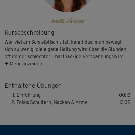
Anette Alvaredo
Kursbeschreibung
Wer viel am Schreibtisch sitzt, kennt das: man bewegt
sich zu wenig, die eigene Haltung wird über die Stunden
oft immer schlechter – hartnäckige Verspannungen im
Schulter- und Nackenbereich können die Folge sein.
✚ Mehr anzeigen
Physiotherapeuthin und Personal Trainerin Anette
Alvaredo zeigt einfache, aber hochwirksame Übungen,
Enthaltene Übungen
um dem im Büro aktiv entgegenzusteuern.
Einführung
00:13
Fokus Schultern, Nacken & Arme
13:39
Der Körper wird funktional bewegt und sanft, aber
spürbar gedehnt. Dazu kommen Übungen für die Arme,
die sich teils mit zwei kleinen Wasserflaschen leicht
intensivieren lassen.