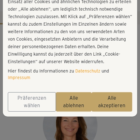
Arme
Einsatz aller Cookies und ähnlichen Technologien zu erteilen
oder „Alle ablehnen“, um lediglich technisch notwendige
Technologien zuzulassen. Mit Klick auf „Präferenzen wählen“
kannst du zudem Einstellungen im Einzelnen ändern sowie
Workout-Facts
weitere Informationen zu den von uns verwendeten Arten
von Cookies, eingesetzten Anbietern und die Verarbeitung
leicht
deiner personenbezogenen Daten erhalten. Deine
14 Min
Einwilligung kannst du jederzeit über den Link „Cookie-
54 kcal
Einstellungen“ auf unserer Website widerrufen.
Hier findest du Informationen zu
Datenschutz
und
Anette Alvaredo
Impressum
Schreibtischstuhl, Schreibtisch, ggf. 2 kleine
Wasserflaschen
Präferenzen
Alle
Alle
wählen
ablehnen
akzeptieren