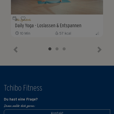
Ate Iyinboh
Daily Yoga - Loslassen & Entspannen
10
Min
57
kcal
Vorheriges Element
Nächste
Tchibo Fitness
Du hast eine Frage?
Dann melde dich gerne:
Kontakt