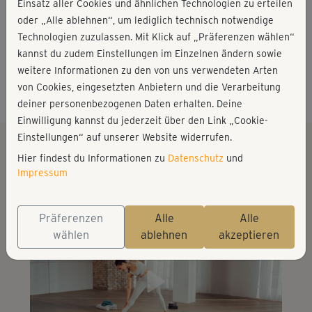
Ate Iyinboh ist Poledance-, Yoga- und Personal Trainerin.
Einsatz aller Cookies und ähnlichen Technologien zu erteilen
2014 eröffnete die studierte Betriebswirtin ihr eigenes
oder „Alle ablehnen“, um lediglich technisch notwendige
Studio „Pole.Dance.Balance“ in Karlsruhe, in dem sie
Technologien zuzulassen. Mit Klick auf „Präferenzen wählen“
neben Pole Dance auch Aerial Yoga, Yoga und Fitness
✚ Mehr anzeigen
kannst du zudem Einstellungen im Einzelnen ändern sowie
unterrichtet.
weitere Informationen zu den von uns verwendeten Arten
Facebook
Instagram
Webseite
E-Mail
von Cookies, eingesetzten Anbietern und die Verarbeitung
Mit ihrer sympathischen und fröhlichen Art motiviert sie
deiner personenbezogenen Daten erhalten. Deine
ihre Teilnehmerinnen beim Tanz an der Stange immer
Einwilligung kannst du jederzeit über den Link „Cookie-
wieder aufs Neue und schenkt ihnen Entspannung sowie
Einstellungen“ auf unserer Website widerrufen.
Gelassenheit beim (Aerial) Yoga. Außerdem bildet sie
Hier findest du Informationen zu
Datenschutz
und
Die besten Kurse von Ate
Pole Dance Trainerinnen mit Hilfe ihres eigens
Impressum
entwickelten Konzepts aus und steht selbst als Tänzerin
und Performerin auf der Bühne, wie zum Beispiel 2015 im
Präferenzen
Alle
Alle
Finale einer bekannten TV-Tanz-Show.
wählen
ablehnen
akzeptieren