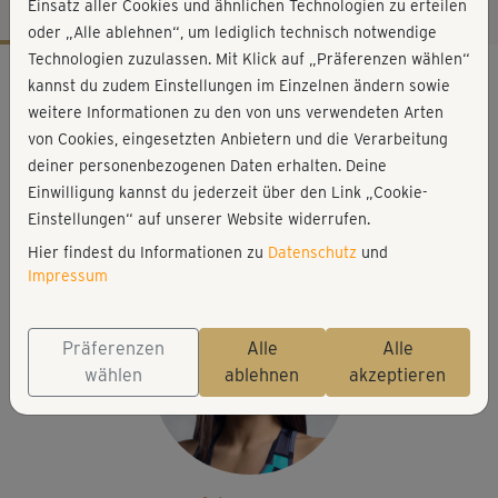
Einsatz aller Cookies und ähnlichen Technologien zu erteilen
oder „Alle ablehnen“, um lediglich technisch notwendige
Technologien zuzulassen. Mit Klick auf „Präferenzen wählen“
Workout-Facts
kannst du zudem Einstellungen im Einzelnen ändern sowie
leicht
weitere Informationen zu den von uns verwendeten Arten
von Cookies, eingesetzten Anbietern und die Verarbeitung
5 Min
deiner personenbezogenen Daten erhalten. Deine
14 kcal
Einwilligung kannst du jederzeit über den Link „Cookie-
Julia Schuppel
Einstellungen“ auf unserer Website widerrufen.
Matte, mittelgroßes Handtuch
Hier findest du Informationen zu
Datenschutz
und
Impressum
Präferenzen
Alle
Alle
wählen
ablehnen
akzeptieren