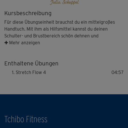
Julia Schuppel
Kursbeschreibung
Für diese Übungseinheit brauchst du ein mittelgroßes
Handtuch. Mit ihm als Hilfsmittel kannst du deinen
Schulter- und Brustbereich schön dehnen und
mobilisieren. Blockaden werden gelöst und die
✚ Mehr anzeigen
angesprochenen Körperpartien angenehm ausgelockert.
Du wirst sehen: von Mal zu Mal kannst du die
Enthaltene Übungen
Bewegungen leichter und geschmeidiger ausführen.
Stretch Flow 4
04:57
Tipp: Bleibe in deinem Tempo und begleite die
Bewegungen bewusst mit der Atmung. Julia erklärt dir
genau, wie du die Übungen sauber und präzise ausführst.
Tchibo Fitness