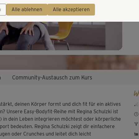
Video
Tra
n
Alle ablehnen
Alle akzeptieren
als
n
Community-Austausch zum Kurs
W
tärkt​, deinen Körper formt und dich fit für ein aktives
? Unsere ​Easy-Bodyfit-Reihe mit Regina Schulzki ​ist
r) in dein Leben integrieren möchtest oder körperliche
port bedeuten. Regina Schulzki zeigt dir einfachere
gen oder Crunches und leitet dich leicht