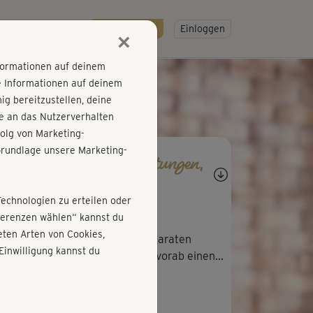
R
SO GEHT'S
Gratis testen!
Einloggen
×
nformationen auf deinem
e Informationen auf deinem
g bereitzustellen, deine
e an das Nutzerverhalten
olg von Marketing-
rundlage unsere Marketing-
agen, Antworten, Bewertungen,
rtschritte
Technologien zu erteilen oder
M
Michaela428
äferenzen wählen“ kannst du
ten Arten von Cookies,
 persönlich finde die kurzen separaten
Einwilligung kannst du
führungsvideos gut, da man so vorab einen...
A
Anja698