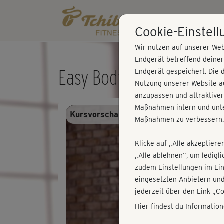
Cookie-Einstel
Wir nutzen auf unserer Web
Endgerät betreffend deine
Easy Bodyfit - Einführun
Endgerät gespeichert. Die 
Nutzung unserer Website au
anzupassen und attraktiver
Maßnahmen intern und unte
Kursvorschau - Anmelden und alles trai
Maßnahmen zu verbessern.
Klicke auf „Alle akzeptiere
„Alle ablehnen“, um ledigl
zudem Einstellungen im Ei
eingesetzten Anbietern und
jederzeit über den Link „C
Hier findest du Informatio