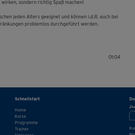
r wirken, sondern richtig Spaß machen!
nschen jeden Alters geeignet und können i.d.R. auch bei
hränkungen problemlos durchgeführt werden.
01:04
Schnellstart
Du
Dan
Home
Kurse
Programme
Ku
Trainer
Mo.