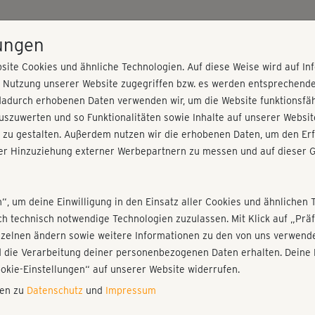
HOME
PROGRAMME
PREISE
KURSE
TRAINE
lungen
site Cookies und ähnliche Technologien. Auf diese Weise wird auf I
r Nutzung unserer Website zugegriffen bzw. es werden entsprechend
g
dadurch erhobenen Daten verwenden wir, um die Website funktionsfähi
szuwerten und so Funktionalitäten sowie Inhalte auf unserer Websit
 zu gestalten. Außerdem nutzen wir die erhobenen Daten, um den Erf
r Hinzuziehung externer Werbepartnern zu messen und auf dieser G
nieren!
Fr
Einloggen
Fo
n“, um deine Einwilligung in den Einsatz aller Cookies und ähnlichen 
ich technisch notwendige Technologien zuzulassen. Mit Klick auf „Pr
nzelnen ändern sowie weitere Informationen zu den von uns verwende
Ich
 die Verarbeitung deiner personenbezogenen Daten erhalten. Deine 
Ein
Play
ookie-Einstellungen“ auf unserer Website widerrufen.
nen zu
Datenschutz
und
Impressum