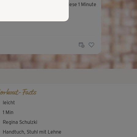
inerin wirkt nett. Etwas alber, diese 1 Minute
 extra Video einzustellen.
orkout-Facts
leicht
1 Min
Regina Schulzki
Handtuch, Stuhl mit Lehne