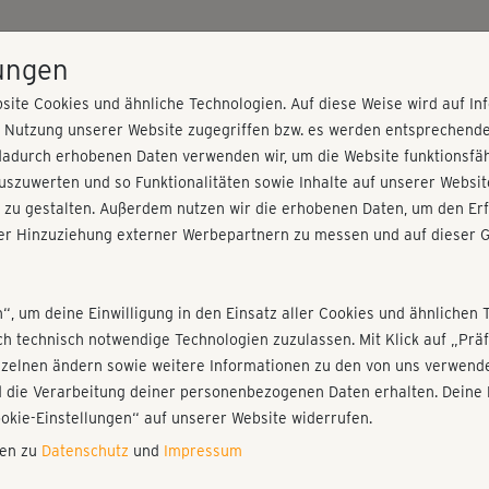
HOME
PROGRAMME
PREISE
KURSE
TRAINE
lungen
site Cookies und ähnliche Technologien. Auf diese Weise wird auf I
r Nutzung unserer Website zugegriffen bzw. es werden entsprechend
down
dadurch erhobenen Daten verwenden wir, um die Website funktionsfähi
szuwerten und so Funktionalitäten sowie Inhalte auf unserer Websit
 zu gestalten. Außerdem nutzen wir die erhobenen Daten, um den Erf
r Hinzuziehung externer Werbepartnern zu messen und auf dieser G
nieren!
Fr
Einloggen
Fo
n“, um deine Einwilligung in den Einsatz aller Cookies und ähnlichen 
ich technisch notwendige Technologien zuzulassen. Mit Klick auf „Pr
nzelnen ändern sowie weitere Informationen zu den von uns verwende
Imm
 die Verarbeitung deiner personenbezogenen Daten erhalten. Deine 
Play
ookie-Einstellungen“ auf unserer Website widerrufen.
nen zu
Datenschutz
und
Impressum
Tol