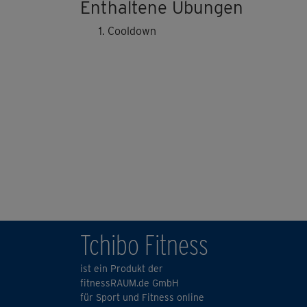
Enthaltene Übungen
Cooldown
Tchibo Fitness
ist ein Produkt der
fitnessRAUM.de GmbH
für Sport und Fitness online