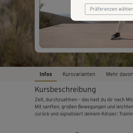
Präferenzen wähle
Infos
Kursvarianten
Mehr davo
Kursbeschreibung
Zeit, durchzuatmen – das hast du dir nach Mi
Mit sanften, großen Bewegungen und leichtem
zurück und signalisiert deinem Körper: Traini