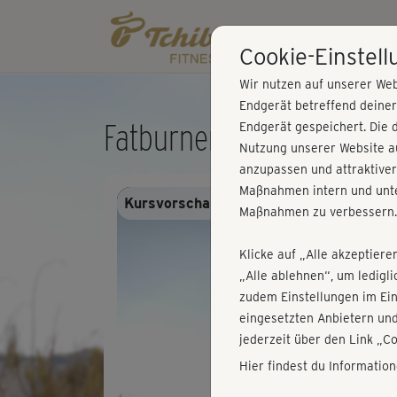
Cookie-Einstel
Wir nutzen auf unserer Web
Endgerät betreffend deine
Fatburner Moves - Cool
Endgerät gespeichert. Die 
Nutzung unserer Website au
anzupassen und attraktiver
Maßnahmen intern und unte
Kursvorschau - Anmelden und alles trai
Maßnahmen zu verbessern.
Klicke auf „Alle akzeptiere
„Alle ablehnen“, um ledigl
zudem Einstellungen im Ei
eingesetzten Anbietern und
jederzeit über den Link „C
Hier findest du Informatio