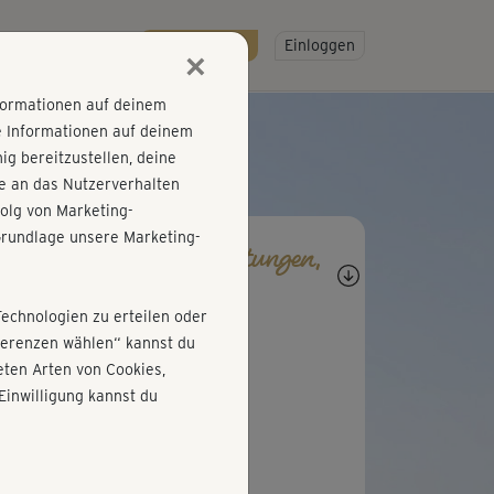
R
SO GEHT'S
Gratis testen!
Einloggen
×
nformationen auf deinem
e Informationen auf deinem
g bereitzustellen, deine
e an das Nutzerverhalten
olg von Marketing-
rundlage unsere Marketing-
agen, Antworten, Bewertungen,
rtschritte
Technologien zu erteilen oder
S
Sonja197
äferenzen wählen“ kannst du
ten Arten von Cookies,
er wieder schön!
Einwilligung kannst du
C
Christiane569
les Cooldown, gerne wieder!