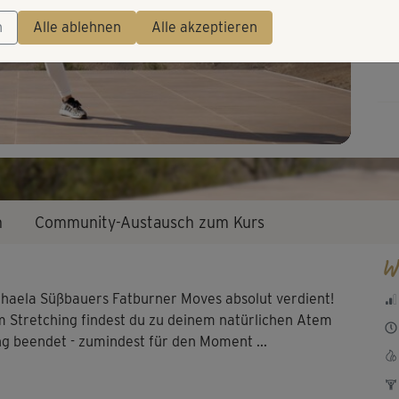
Video
n
Alle ablehnen
Alle akzeptieren
n
Community-Austausch zum Kurs
W
chaela Süßbauers Fatburner Moves absolut verdient!
 Stretching findest du zu deinem natürlichen Atem
ng beendet - zumindest für den Moment ...