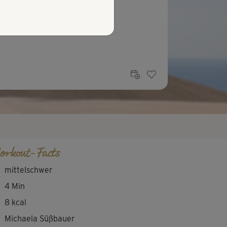
orkout-Facts
mittelschwer
4 Min
8 kcal
Michaela Süßbauer