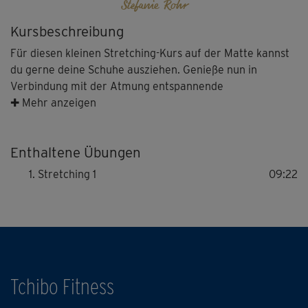
Stefanie Rohr
Kursbeschreibung
Für diesen kleinen Stretching-Kurs auf der Matte kannst
du gerne deine Schuhe ausziehen. Genieße nun in
Verbindung mit der Atmung entspannende
Dehnübungen, die dich schön in die Länge ziehen.
✚ Mehr anzeigen
Enthaltene Übungen
Stretching 1
09:22
Tchibo Fitness