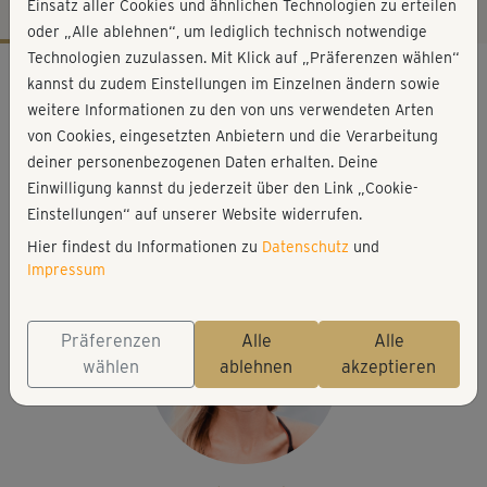
Einsatz aller Cookies und ähnlichen Technologien zu erteilen
oder „Alle ablehnen“, um lediglich technisch notwendige
Technologien zuzulassen. Mit Klick auf „Präferenzen wählen“
Workout-Facts
kannst du zudem Einstellungen im Einzelnen ändern sowie
mittelschwer
weitere Informationen zu den von uns verwendeten Arten
von Cookies, eingesetzten Anbietern und die Verarbeitung
9 Min
deiner personenbezogenen Daten erhalten. Deine
18 kcal
Einwilligung kannst du jederzeit über den Link „Cookie-
Stefanie Rohr
Einstellungen“ auf unserer Website widerrufen.
Matte
Hier findest du Informationen zu
Datenschutz
und
Impressum
Präferenzen
Alle
Alle
wählen
ablehnen
akzeptieren