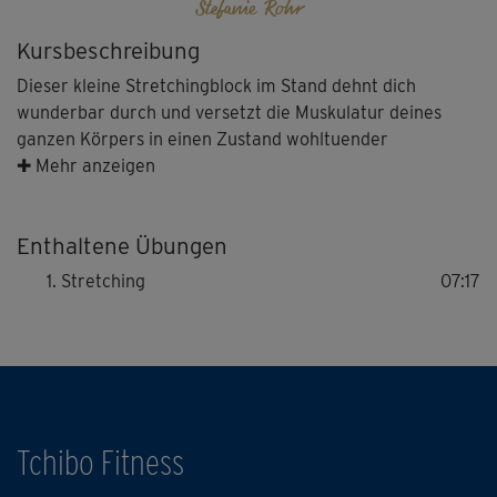
Stefanie Rohr
Kursbeschreibung
Dieser kleine Stretchingblock im Stand dehnt dich
wunderbar durch und versetzt die Muskulatur deines
ganzen Körpers in einen Zustand wohltuender
Entspannung. Nimm deine Atmung dabei immer in die
✚ Mehr anzeigen
Dehnungen mit und gehe nur so weit, wie es dir guttut!
Enthaltene Übungen
Stretching
07:17
Tchibo Fitness