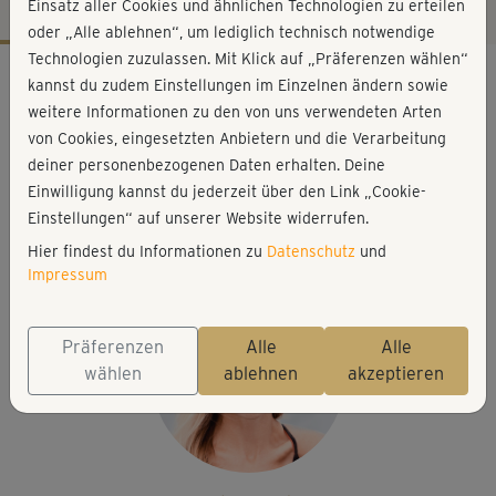
Einsatz aller Cookies und ähnlichen Technologien zu erteilen
oder „Alle ablehnen“, um lediglich technisch notwendige
Technologien zuzulassen. Mit Klick auf „Präferenzen wählen“
Workout-Facts
kannst du zudem Einstellungen im Einzelnen ändern sowie
mittelschwer
weitere Informationen zu den von uns verwendeten Arten
von Cookies, eingesetzten Anbietern und die Verarbeitung
7 Min
deiner personenbezogenen Daten erhalten. Deine
21 kcal
Einwilligung kannst du jederzeit über den Link „Cookie-
Stefanie Rohr
Einstellungen“ auf unserer Website widerrufen.
Matte
Hier findest du Informationen zu
Datenschutz
und
Impressum
Präferenzen
Alle
Alle
wählen
ablehnen
akzeptieren