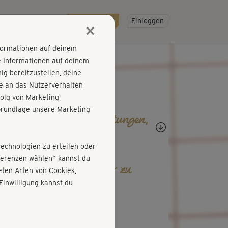
R
SO GEHT'S
Gratis testen!
Einloggen
×
nformationen auf deinem
e Informationen auf deinem
g bereitzustellen, deine
e an das Nutzerverhalten
olg von Marketing-
rundlage unsere Marketing-
agen, Antworten, Bewertungen,
rtschritte
Technologien zu erteilen oder
äferenzen wählen“ kannst du
b den ersten Kommentar zu
ten Arten von Cookies,
esem Kurs ab!
Einwilligung kannst du