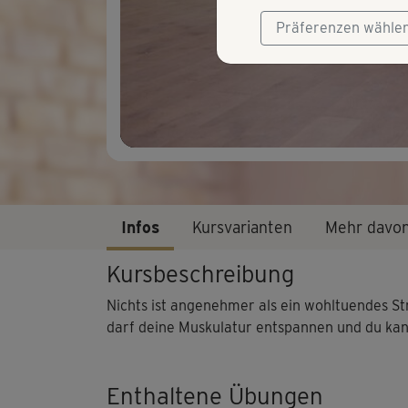
Präferenzen wähle
Infos
Kursvarianten
Mehr davo
Kursbeschreibung
Nichts ist angenehmer als ein wohltuendes S
darf deine Muskulatur entspannen und du kann
Enthaltene Übungen