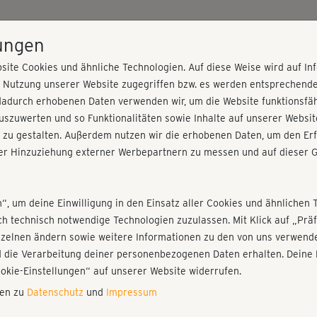
HOME
PROGRAMME
PREISE
KURSE
TRAINE
lungen
site Cookies und ähnliche Technologien. Auf diese Weise wird auf I
r Nutzung unserer Website zugegriffen bzw. es werden entsprechend
wn
dadurch erhobenen Daten verwenden wir, um die Website funktionsfähi
szuwerten und so Funktionalitäten sowie Inhalte auf unserer Websit
 zu gestalten. Außerdem nutzen wir die erhobenen Daten, um den Erf
r Hinzuziehung externer Werbepartnern zu messen und auf dieser G
nieren!
Fr
Einloggen
Fo
n“, um deine Einwilligung in den Einsatz aller Cookies und ähnlichen 
ich technisch notwendige Technologien zuzulassen. Mit Klick auf „Pr
Gi
nzelnen ändern sowie weitere Informationen zu den von uns verwende
di
 die Verarbeitung deiner personenbezogenen Daten erhalten. Deine 
Play
ookie-Einstellungen“ auf unserer Website widerrufen.
nen zu
Datenschutz
und
Impressum