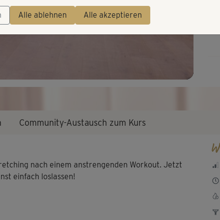
Video
n
Alle ablehnen
Alle akzeptieren
n
Community-Austausch zum Kurs
W
tretching nach einem anstrengenden Workout. Jetzt
st einfach loslassen!