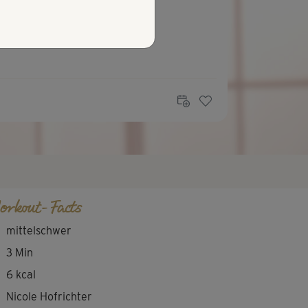
orkout-Facts
mittelschwer
3 Min
6 kcal
Nicole Hofrichter