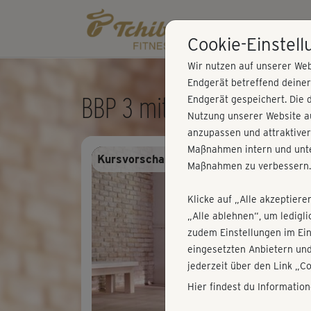
Cookie-Einstel
Wir nutzen auf unserer Web
Endgerät betreffend deine
BBP 3 mit Nicki - Cooldo
Endgerät gespeichert. Die 
Nutzung unserer Website au
anzupassen und attraktiver
Maßnahmen intern und unte
Kursvorschau - Anmelden und alles trai
Maßnahmen zu verbessern.
Klicke auf „Alle akzeptiere
„Alle ablehnen“, um ledigl
zudem Einstellungen im Ei
eingesetzten Anbietern und
jederzeit über den Link „C
Hier findest du Informatio