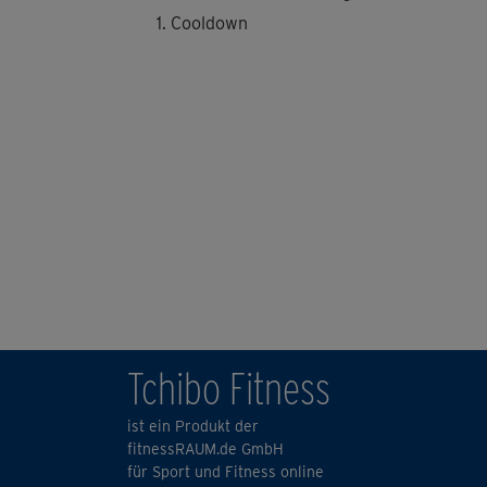
Cooldown
Tchibo Fitness
ist ein Produkt der
fitnessRAUM.de GmbH
für Sport und Fitness online