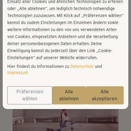
Schon mit 5 Jahren begeisterte ich mich für den Sport.
Einsatz aller Cookies und ähnlichen Technologien zu erteilen
Mit Jazz Dance angefangen über Leichtathletik, Tennis
oder „Alle ablehnen“, um lediglich technisch notwendige
oder auch Tischtennis begann ich mit 13 Jahren beim
Technologien zuzulassen. Mit Klick auf „Präferenzen wählen“
Inline- Speedskating meine Leistungssport Karriere. Es
✚ Mehr anzeigen
kannst du zudem Einstellungen im Einzelnen ändern sowie
kam nie ein anderer Berufszweig für mich in Fragen,
weitere Informationen zu den von uns verwendeten Arten
Instagram
weshalb ich 2014 meinen Bachelor in Fitnessökonomie
von Cookies, eingesetzten Anbietern und die Verarbeitung
beendete.
deiner personenbezogenen Daten erhalten. Deine
Einwilligung kannst du jederzeit über den Link „Cookie-
Die Faszination was man mit gezieltem Training und Spaß
Einstellungen“ auf unserer Website widerrufen.
an der Sache alles erreichen kann und die Erfahrung
Hier findest du Informationen zu
Datenschutz
und
Die besten Kurse von Nicole
sowohl als Sportler, als auch als Trainer, kann ich in
Impressum
meinem Traumjob als Personal Trainerin und Kursleiterin
weitergeben.
Präferenzen
Alle
Alle
wählen
ablehnen
akzeptieren