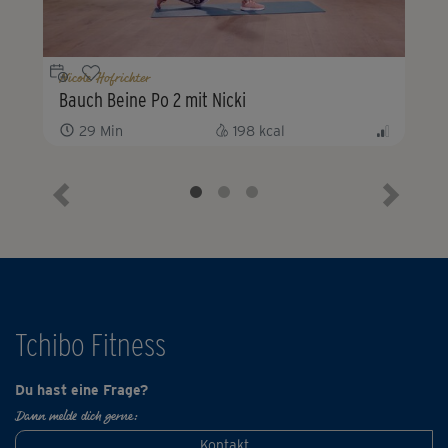
Nicole Hofrichter
Bauch Beine Po 2 mit Nicki
29
Min
198
kcal
Vorheriges Element
Nächste
Tchibo Fitness
Du hast eine Frage?
Dann melde dich gerne:
Kontakt