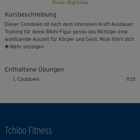
Nicole Hofrichter
Kursbeschreibung
Dieser Cooldown ist nach dem intensiven Kraft-Ausdauer-
Training für deine Bikini-Figur genau das Richtige: eine
wohltuende Auszeit für Körper und Geist. Nicki führt dich
durch eine sanfte Stretching-Einheit, die deine
✚ Mehr anzeigen
beanspruchte Muskulatur löst, die Beweglichkeit fördert
und dir hilft, zur Ruhe zu kommen.
Enthaltene Übungen
Cooldown
11:51
Tchibo Fitness