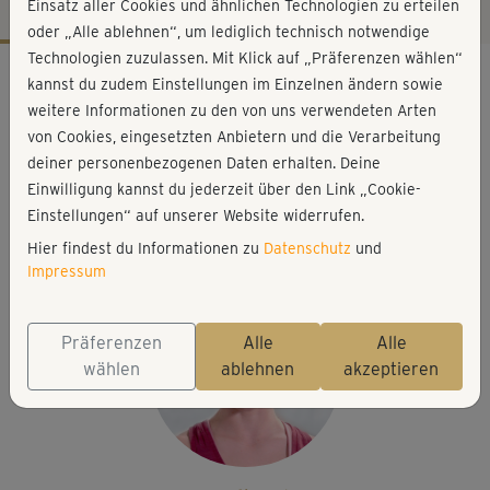
Einsatz aller Cookies und ähnlichen Technologien zu erteilen
oder „Alle ablehnen“, um lediglich technisch notwendige
Technologien zuzulassen. Mit Klick auf „Präferenzen wählen“
Workout-Facts
kannst du zudem Einstellungen im Einzelnen ändern sowie
mittelschwer
weitere Informationen zu den von uns verwendeten Arten
von Cookies, eingesetzten Anbietern und die Verarbeitung
12 Min
deiner personenbezogenen Daten erhalten. Deine
35 kcal
Einwilligung kannst du jederzeit über den Link „Cookie-
Nicole Hofrichter
Einstellungen“ auf unserer Website widerrufen.
Matte
Hier findest du Informationen zu
Datenschutz
und
Impressum
Präferenzen
Alle
Alle
wählen
ablehnen
akzeptieren