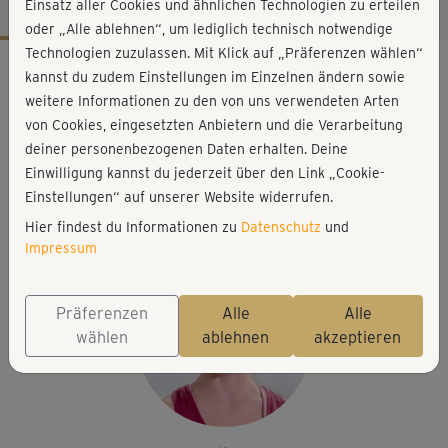
Einsatz aller Cookies und ähnlichen Technologien zu erteilen
oder „Alle ablehnen“, um lediglich technisch notwendige
Technologien zuzulassen. Mit Klick auf „Präferenzen wählen“
Workout-Facts
kannst du zudem Einstellungen im Einzelnen ändern sowie
mittelschwer
weitere Informationen zu den von uns verwendeten Arten
von Cookies, eingesetzten Anbietern und die Verarbeitung
21 Min
deiner personenbezogenen Daten erhalten. Deine
146 kcal
Einwilligung kannst du jederzeit über den Link „Cookie-
Nicole Hofrichter
Einstellungen“ auf unserer Website widerrufen.
Kurzhanteln oder 2 kleine Wasserflaschen
Hier findest du Informationen zu
Datenschutz
und
Impressum
Präferenzen
Alle
Alle
wählen
ablehnen
akzeptieren