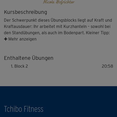
Nicole Hofrichter
Kursbeschreibung
Der Schwerpunkt dieses Übungsblocks liegt auf Kraft und
Kraftausdauer: Ihr arbeitet mit Kurzhanteln – sowohl bei
den Standübungen, als auch im Bodenpart. Kleiner Tipp:
Beginne mit wenig Gewicht bzw. leichteren Hanteln,
✚ Mehr anzeigen
wenn du diesen Block das erste Mal trainierst, damit du
die Übungen auf jeden Fall sauber ausführen kannst.
Enthaltene Übungen
(Falls du keine Kurzhanteln hast, kannst du übrigens auch
zwei kleine Wasserflaschen benutzen.)
Block 2
20:58
Tchibo Fitness