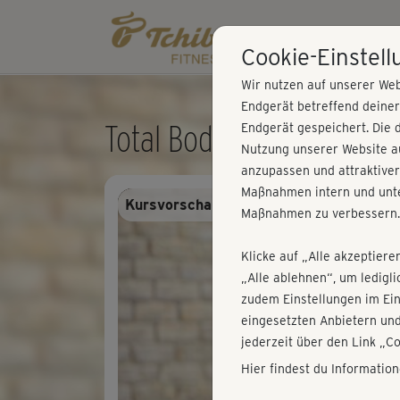
Cookie-Einstel
Wir nutzen auf unserer Web
Endgerät betreffend deine
Total Body Training mit N
Endgerät gespeichert. Die 
Nutzung unserer Website au
anzupassen und attraktiver
Maßnahmen intern und unte
Kursvorschau - Anmelden und alles trai
Maßnahmen zu verbessern.
Klicke auf „Alle akzeptiere
„Alle ablehnen“, um ledigl
zudem Einstellungen im Ei
eingesetzten Anbietern und
jederzeit über den Link „C
Hier findest du Informatio