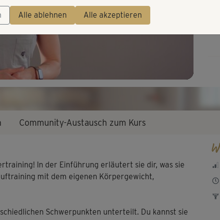
Video
n
Alle ablehnen
Alle akzeptieren
n
Community-Austausch zum Kurs
W
raining! In der Einführung erläutert sie dir, was sie
auftraining mit dem eigenen Körpergewicht,
erschiedlichen Schwerpunkten unterteilt. Du kannst sie