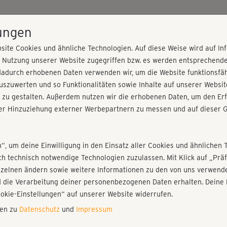
HOME
PROGRAMME
PREISE
KURSE
TRAINE
lungen
site Cookies und ähnliche Technologien. Auf diese Weise wird auf I
r Nutzung unserer Website zugegriffen bzw. es werden entsprechend
icki - Einführung
dadurch erhobenen Daten verwenden wir, um die Website funktionsfähi
szuwerten und so Funktionalitäten sowie Inhalte auf unserer Websit
 zu gestalten. Außerdem nutzen wir die erhobenen Daten, um den Erf
r Hinzuziehung externer Werbepartnern zu messen und auf dieser G
nieren!
Fr
Einloggen
Fo
n“, um deine Einwilligung in den Einsatz aller Cookies und ähnlichen 
ich technisch notwendige Technologien zuzulassen. Mit Klick auf „Pr
Gi
nzelnen ändern sowie weitere Informationen zu den von uns verwende
di
 die Verarbeitung deiner personenbezogenen Daten erhalten. Deine 
Play
ookie-Einstellungen“ auf unserer Website widerrufen.
nen zu
Datenschutz
und
Impressum