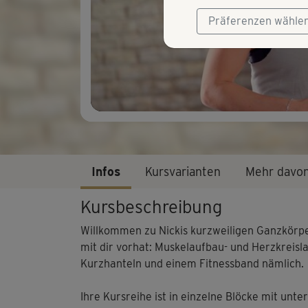
Präferenzen wähle
Infos
Kursvarianten
Mehr davo
Kursbeschreibung
Willkommen zu Nickis kurzweiligen Ganzkörpert
mit dir vorhat: Muskelaufbau- und Herzkreisl
Kurzhanteln und einem Fitnessband nämlich.
Ihre Kursreihe ist in einzelne Blöcke mit unt