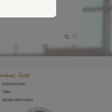
orkout-Facts
mittelschwer
1 Min
Nicole Hofrichter