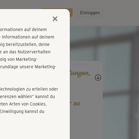
R
SO GEHT'S
Gratis testen!
Einloggen
×
nformationen auf deinem
e Informationen auf deinem
g bereitzustellen, deine
e an das Nutzerverhalten
olg von Marketing-
rundlage unsere Marketing-
agen, Antworten, Bewertungen,
rtschritte
Technologien zu erteilen oder
äferenzen wählen“ kannst du
b den ersten Kommentar zu
ten Arten von Cookies,
esem Kurs ab!
Einwilligung kannst du