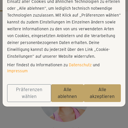
Einsatz aller Cookies und ähnlichen Technologien zu erteilen
oder „Alle ablehnen“, um lediglich technisch notwendige
Technologien zuzulassen. Mit Klick auf „Präferenzen wählen“
Workout-Facts
kannst du zudem Einstellungen im Einzelnen ändern sowie
mittelschwer
weitere Informationen zu den von uns verwendeten Arten
von Cookies, eingesetzten Anbietern und die Verarbeitung
4 Min
deiner personenbezogenen Daten erhalten. Deine
7 kcal
Einwilligung kannst du jederzeit über den Link „Cookie-
Elisa Dambeck
Einstellungen“ auf unserer Website widerrufen.
Matte
Hier findest du Informationen zu
Datenschutz
und
Impressum
Präferenzen
Alle
Alle
wählen
ablehnen
akzeptieren