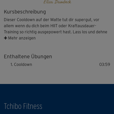
Elisa Dambeck
Kursbeschreibung
Dieser Cooldown auf der Matte tut dir supergut, vor
allem wenn du dich beim HIIT oder Kraftausdauer-
Training so richtig ausgepowert hast. Lass los und dehne
dich entspannt durch!
✚ Mehr anzeigen
Enthaltene Übungen
Cooldown
03:59
Tchibo Fitness