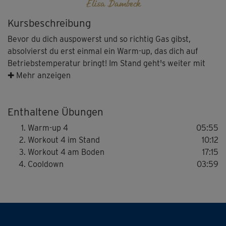
Elisa Dambeck
Kursbeschreibung
Bevor du dich auspowerst und so richtig Gas gibst,
absolvierst du erst einmal ein Warm-up, das dich auf
Betriebstemperatur bringt! Im Stand geht's weiter mit
variiertem Marschieren und Kniebeugen. Die Arme
✚ Mehr anzeigen
nimmst du dabei bewusst mit! Für den zweiten Teil des
Power-Workouts kommst du auf die Matte, indem du mit
Enthaltene Übungen
den Beinen nach hinten in den Stütz läufst bzw. springst
(je nach Trainingsstand) und dergleichen mehr machst.
Warm-up 4
05:55
Das zwiebelt ganz schön, ist aber superwirksam! Den
Workout 4 im Stand
10:12
Cooldown am Ende hast du dir wirklich verdient.
Workout 4 am Boden
17:15
Cooldown
03:59