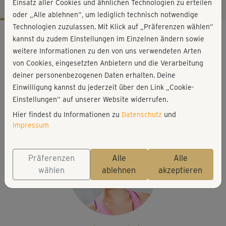
Einsatz aller Cookies und ähnlichen Technologien zu erteilen
oder „Alle ablehnen“, um lediglich technisch notwendige
Technologien zuzulassen. Mit Klick auf „Präferenzen wählen“
Workout-Facts
kannst du zudem Einstellungen im Einzelnen ändern sowie
anspruchsvoll
weitere Informationen zu den von uns verwendeten Arten
von Cookies, eingesetzten Anbietern und die Verarbeitung
37 Min
deiner personenbezogenen Daten erhalten. Deine
267 kcal
Einwilligung kannst du jederzeit über den Link „Cookie-
Elisa Dambeck
Einstellungen“ auf unserer Website widerrufen.
Matte, etwas zu trinken
Hier findest du Informationen zu
Datenschutz
und
Impressum
Präferenzen
Alle
Alle
wählen
ablehnen
akzeptieren