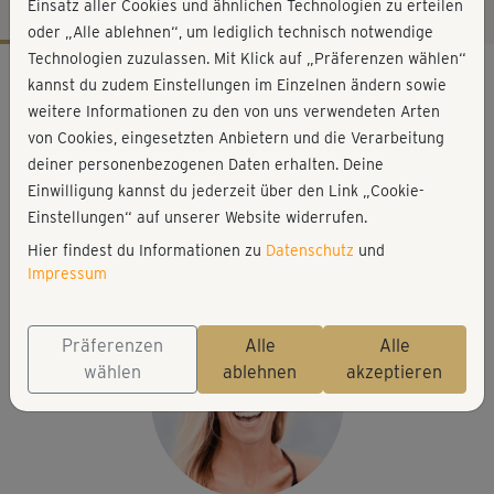
Einsatz aller Cookies und ähnlichen Technologien zu erteilen
oder „Alle ablehnen“, um lediglich technisch notwendige
Technologien zuzulassen. Mit Klick auf „Präferenzen wählen“
Workout-Facts
kannst du zudem Einstellungen im Einzelnen ändern sowie
anspruchsvoll
weitere Informationen zu den von uns verwendeten Arten
von Cookies, eingesetzten Anbietern und die Verarbeitung
65 Min
deiner personenbezogenen Daten erhalten. Deine
396 kcal
Einwilligung kannst du jederzeit über den Link „Cookie-
Stefanie Rohr
Einstellungen“ auf unserer Website widerrufen.
kleine Hanteln oder Wasserflaschen, Matte, ggf.
Hier findest du Informationen zu
Datenschutz
und
Handtuch oder kleines Kissen
Impressum
Präferenzen
Alle
Alle
wählen
ablehnen
akzeptieren