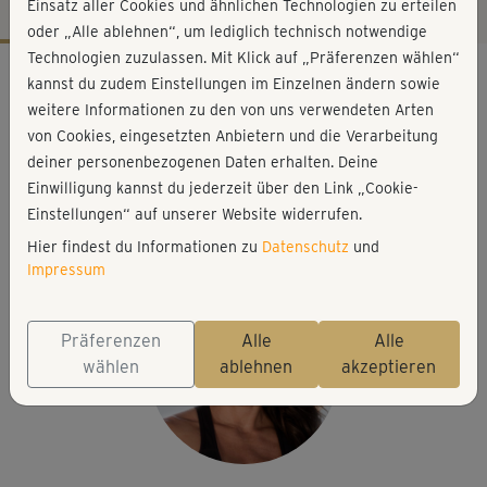
Einsatz aller Cookies und ähnlichen Technologien zu erteilen
oder „Alle ablehnen“, um lediglich technisch notwendige
Technologien zuzulassen. Mit Klick auf „Präferenzen wählen“
Workout-Facts
kannst du zudem Einstellungen im Einzelnen ändern sowie
mittelschwer
weitere Informationen zu den von uns verwendeten Arten
von Cookies, eingesetzten Anbietern und die Verarbeitung
58 Min
deiner personenbezogenen Daten erhalten. Deine
173 kcal
Einwilligung kannst du jederzeit über den Link „Cookie-
Michaela Süßbauer
Einstellungen“ auf unserer Website widerrufen.
Matte
Hier findest du Informationen zu
Datenschutz
und
Impressum
Präferenzen
Alle
Alle
wählen
ablehnen
akzeptieren