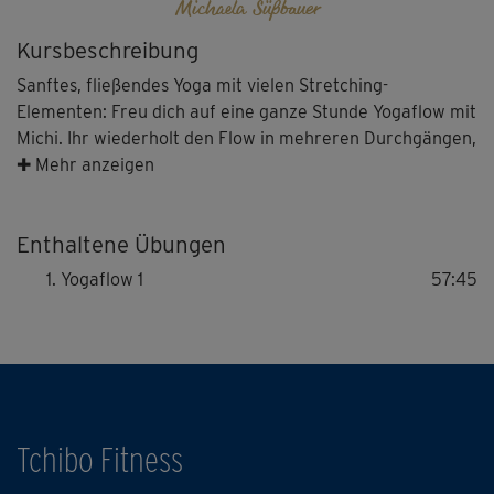
Michaela Süßbauer
Kursbeschreibung
Sanftes, fließendes Yoga mit vielen Stretching-
Elementen: Freu dich auf eine ganze Stunde Yogaflow mit
Michi. Ihr wiederholt den Flow in mehreren Durchgängen,
so dass ihr mit jeder Wiederholung tiefer in die
✚ Mehr anzeigen
Bewegung eintauchen könnt. Zum Schluss gibt's noch
eine wundervolle End-Entspannung.
Enthaltene Übungen
Yogaflow 1
57:45
Tchibo Fitness