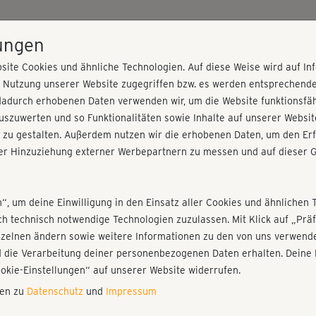
HOME
PROGRAMME
PREISE
KURSE
TRAINE
lungen
site Cookies und ähnliche Technologien. Auf diese Weise wird auf I
r Nutzung unserer Website zugegriffen bzw. es werden entsprechend
dadurch erhobenen Daten verwenden wir, um die Website funktionsfähi
szuwerten und so Funktionalitäten sowie Inhalte auf unserer Websit
 zu gestalten. Außerdem nutzen wir die erhobenen Daten, um den Erf
r Hinzuziehung externer Werbepartnern zu messen und auf dieser G
nieren!
Fr
Einloggen
Fo
n“, um deine Einwilligung in den Einsatz aller Cookies und ähnlichen 
ich technisch notwendige Technologien zuzulassen. Mit Klick auf „Pr
nzelnen ändern sowie weitere Informationen zu den von uns verwende
Se
 die Verarbeitung deiner personenbezogenen Daten erhalten. Deine 
Play
ookie-Einstellungen“ auf unserer Website widerrufen.
nen zu
Datenschutz
und
Impressum
Auc