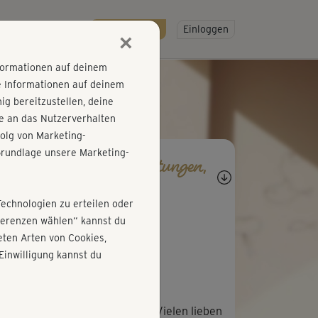
R
SO GEHT'S
Gratis testen!
Einloggen
×
nformationen auf deinem
e Informationen auf deinem
g bereitzustellen, deine
e an das Nutzerverhalten
olg von Marketing-
rundlage unsere Marketing-
agen, Antworten, Bewertungen,
rtschritte
Technologien zu erteilen oder
C
Claudia182
äferenzen wählen“ kannst du
ten Arten von Cookies,
hr angenehm!
Einwilligung kannst du
M
Manuela930
h am Nachmittag ein Genuss! Vielen lieben