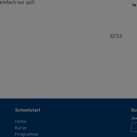
einfach nur gut!
Tol
32:53
Tut
Ein
ein
🙂
Schnellstart
Du
Dan
Home
Top
Kurse
Programme