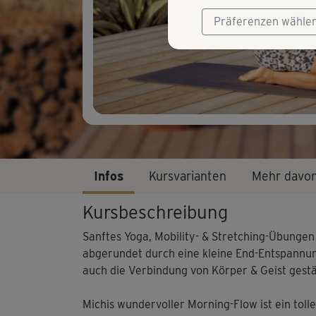
Präferenzen wähle
Infos
Kursvarianten
Mehr davo
Kursbeschreibung
Sanftes Yoga, Mobility- & Stretching-Übung
abgerundet durch eine kleine End-Entspannun
auch die Verbindung von Körper & Geist gestä
Michis wundervoller Morning-Flow ist ein toller