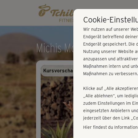
Cookie-Einstel
Wir nutzen auf unserer Web
Endgerät betreffend deine
Michis Morning-Flow
Endgerät gespeichert. Die 
Nutzung unserer Website au
anzupassen und attraktiver
Maßnahmen intern und unte
Kursvorschau - Anmelden und alles trai
Maßnahmen zu verbessern.
Klicke auf „Alle akzeptiere
„Alle ablehnen“, um ledigl
zudem Einstellungen im Ei
eingesetzten Anbietern und
jederzeit über den Link „C
Hier findest du Informatio