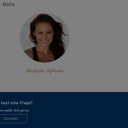
Matte
K
Kathrin809
ler Kurs, nicht unanstrengend.
D
Dorothee193
 richtig gut. Danke Michi für diese schöne
heit.
Michaela Süßbauer
G
GSMaus
 wunderbarer Flow...egal zu welcher Uhrzeit
 Danke
 hast eine Frage?
A
Astrid285
n melde dich gerne:
, auch tagsüber
Kontakt