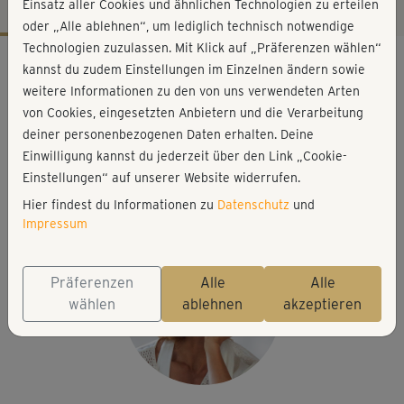
Einsatz aller Cookies und ähnlichen Technologien zu erteilen
oder „Alle ablehnen“, um lediglich technisch notwendige
Technologien zuzulassen. Mit Klick auf „Präferenzen wählen“
Workout-Facts
kannst du zudem Einstellungen im Einzelnen ändern sowie
mittelschwer
weitere Informationen zu den von uns verwendeten Arten
von Cookies, eingesetzten Anbietern und die Verarbeitung
18 Min
deiner personenbezogenen Daten erhalten. Deine
73 kcal
Einwilligung kannst du jederzeit über den Link „Cookie-
Diarra Diop
Einstellungen“ auf unserer Website widerrufen.
Matte
Hier findest du Informationen zu
Datenschutz
und
Impressum
Präferenzen
Alle
Alle
wählen
ablehnen
akzeptieren