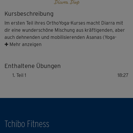
Diarra Diop
Kursbeschreibung
Im ersten Teil ihres OrthoYoga-Kurses macht Diarra mit
dir eine wunderschöne Mischung aus kräftigenden, aber
auch dehnenden und mobilisierenden Asanas (Yoga-
Haltungen) mit dir. Diarra erklärt genau, wie du deinen
✚ Mehr anzeigen
Körper für einige der wichtigsten Asanas ausrichten
musst, und wie du sie richtig ausführst.
Enthaltene Übungen
Teil 1
18:27
Tchibo Fitness