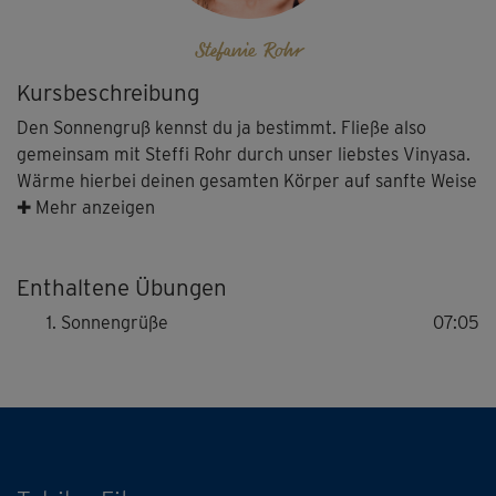
Stefanie Rohr
Kursbeschreibung
Den Sonnengruß kennst du ja bestimmt. Fließe also
gemeinsam mit Steffi Rohr durch unser liebstes Vinyasa.
Wärme hierbei deinen gesamten Körper auf sanfte Weise
auf und Mobilisiere ihn – ganz egal, ob für deine
✚ Mehr anzeigen
anstehende Yoga-Praxis oder ein ganz anderes Workout.
Enthaltene Übungen
Sonnengrüße
07:05