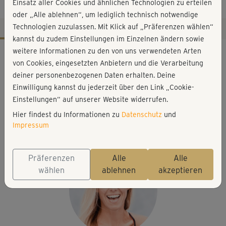
Sonnengrüße
Einsatz aller Cookies und ähnlichen Technologien zu erteilen
oder „Alle ablehnen“, um lediglich technisch notwendige
Technologien zuzulassen. Mit Klick auf „Präferenzen wählen“
kannst du zudem Einstellungen im Einzelnen ändern sowie
Workout-Facts
weitere Informationen zu den von uns verwendeten Arten
von Cookies, eingesetzten Anbietern und die Verarbeitung
mittelschwer
deiner personenbezogenen Daten erhalten. Deine
7 Min
Einwilligung kannst du jederzeit über den Link „Cookie-
21 kcal
Einstellungen“ auf unserer Website widerrufen.
Hier findest du Informationen zu
Datenschutz
und
Stefanie Rohr
Impressum
Matte
Präferenzen
Alle
Alle
wählen
ablehnen
akzeptieren