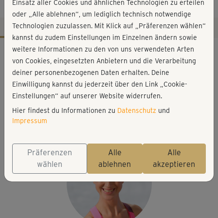
Entspannung
Einsatz aller Cookies und ähnlichen Technologien zu erteilen
oder „Alle ablehnen“, um lediglich technisch notwendige
Technologien zuzulassen. Mit Klick auf „Präferenzen wählen“
kannst du zudem Einstellungen im Einzelnen ändern sowie
Workout-Facts
weitere Informationen zu den von uns verwendeten Arten
von Cookies, eingesetzten Anbietern und die Verarbeitung
leicht
deiner personenbezogenen Daten erhalten. Deine
5 Min
Einwilligung kannst du jederzeit über den Link „Cookie-
10 kcal
Einstellungen“ auf unserer Website widerrufen.
Hier findest du Informationen zu
Datenschutz
und
Barbara Spritzendorfer
Impressum
Matte
Präferenzen
Alle
Alle
wählen
ablehnen
akzeptieren