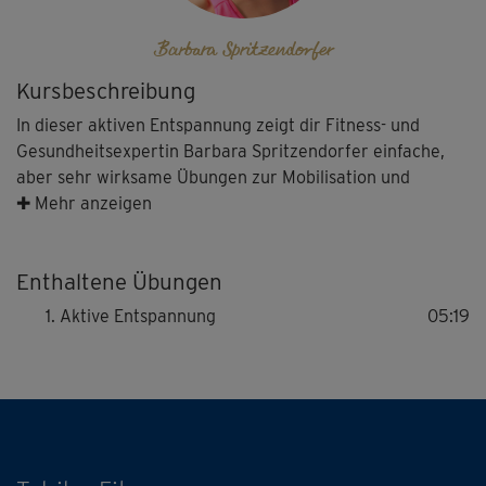
Barbara Spritzendorfer
Kursbeschreibung
In dieser aktiven Entspannung zeigt dir Fitness- und
Gesundheitsexpertin Barbara Spritzendorfer einfache,
aber sehr wirksame Übungen zur Mobilisation und
Dehnung. Der Fokus liegt vor allem auf deiner
✚ Mehr anzeigen
Körpermitte und -rückseite. Du kannst die Übungen zum
Abschluss eines Trainings machen oder aber als kleine
Enthaltene Übungen
„Wohlfühl-Insel“ zwischendurch. Zum Mitmachen
brauchst du nur ein paar Minuten Zeit und eine Matte.
Aktive Entspannung
05:19