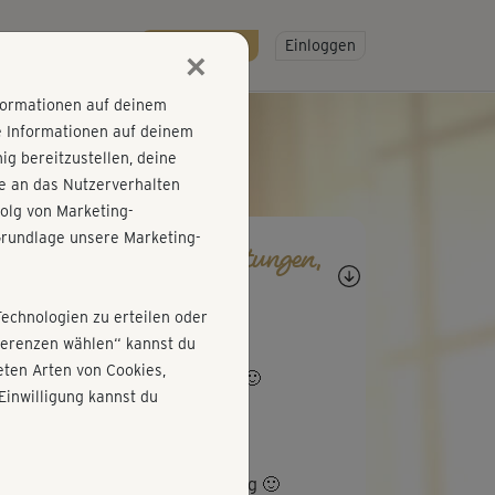
R
SO GEHT'S
Gratis testen!
Einloggen
×
nformationen auf deinem
e Informationen auf deinem
g bereitzustellen, deine
e an das Nutzerverhalten
olg von Marketing-
rundlage unsere Marketing-
agen, Antworten, Bewertungen,
rtschritte
Technologien zu erteilen oder
U
usd21
äferenzen wählen“ kannst du
ten Arten von Cookies,
ßartige Entspannung, sehr gut🙂
Einwilligung kannst du
Z
Ziska
le Entspannung über die Atmung 🙂