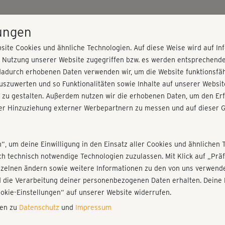
HOME
PROGRAMME
PREISE
KURSE
TRAINE
lungen
site Cookies und ähnliche Technologien. Auf diese Weise wird auf I
r Nutzung unserer Website zugegriffen bzw. es werden entsprechend
 Relax
dadurch erhobenen Daten verwenden wir, um die Website funktionsfähi
szuwerten und so Funktionalitäten sowie Inhalte auf unserer Websit
 zu gestalten. Außerdem nutzen wir die erhobenen Daten, um den Erf
r Hinzuziehung externer Werbepartnern zu messen und auf dieser G
nieren!
Fr
Einloggen
Fo
n“, um deine Einwilligung in den Einsatz aller Cookies und ähnlichen 
ich technisch notwendige Technologien zuzulassen. Mit Klick auf „Pr
nzelnen ändern sowie weitere Informationen zu den von uns verwende
gro
 die Verarbeitung deiner personenbezogenen Daten erhalten. Deine 
Play
ookie-Einstellungen“ auf unserer Website widerrufen.
nen zu
Datenschutz
und
Impressum
Tol