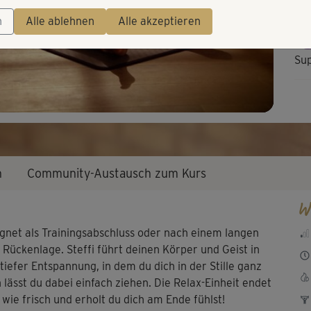
Video
n
Alle ablehnen
Alle akzeptieren
Su
Tol
n
Community-Austausch zum Kurs
W
net als Trainingsabschluss oder nach einem langen
ückenlage. Steffi führt deinen Körper und Geist in
iefer Entspannung, in dem du dich in der Stille ganz
 lässt du dabei einfach ziehen. Die Relax-Einheit endet
wie frisch und erholt du dich am Ende fühlst!