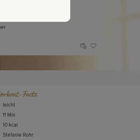
R
Ruth731
per
K
Kela
le Entspannung
orkout-Facts
leicht
11 Min
10 kcal
Stefanie Rohr