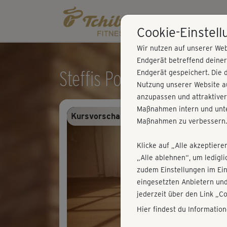
Cookie-Einstel
Wir nutzen auf unserer Web
Endgerät betreffend deine
Steffis Power Yoga - Just
Endgerät gespeichert. Die 
Nutzung unserer Website au
anzupassen und attraktiver
Maßnahmen intern und unte
Kursvorschau - Anmelden und alles trai
Maßnahmen zu verbessern.
Klicke auf „Alle akzeptiere
„Alle ablehnen“, um ledigl
zudem Einstellungen im Ei
eingesetzten Anbietern und
jederzeit über den Link „C
Hier findest du Informatio