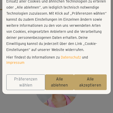
Einsatz aller Cookies und ähnlichen Technologien zu erteilen
oder „Alle ablehnen“, um lediglich technisch notwendige
Technologien zuzulassen. Mit Klick auf „Präferenzen wählen“
Workout-Facts
kannst du zudem Einstellungen im Einzelnen ändern sowie
leicht
weitere Informationen zu den von uns verwendeten Arten
von Cookies, eingesetzten Anbietern und die Verarbeitung
10 Min
deiner personenbezogenen Daten erhalten. Deine
39 kcal
Einwilligung kannst du jederzeit über den Link „Cookie-
Elisa Dambeck
Einstellungen“ auf unserer Website widerrufen.
Matte
Hier findest du Informationen zu
Datenschutz
und
Impressum
Präferenzen
Alle
Alle
wählen
ablehnen
akzeptieren