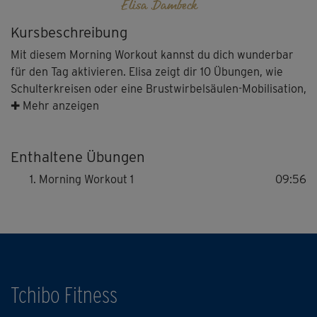
Elisa Dambeck
Kursbeschreibung
Mit diesem Morning Workout kannst du dich wunderbar
für den Tag aktivieren. Elisa zeigt dir 10 Übungen, wie
Schulterkreisen oder eine Brustwirbelsäulen-Mobilisation,
die jeweils eine Minute dauern und dich sanft
✚ Mehr anzeigen
durchlockern. Das macht schön wach!
Enthaltene Übungen
Tipp: Wenn du mehrere Kurse aus der Morning Workout-
Reihe kombinieren willst, ist diese Einheit das perfekte
Morning Workout 1
09:56
Warm-up!
Tchibo Fitness