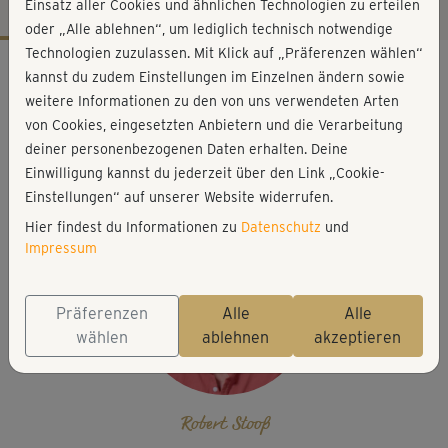
Einsatz aller Cookies und ähnlichen Technologien zu erteilen
oder „Alle ablehnen“, um lediglich technisch notwendige
Technologien zuzulassen. Mit Klick auf „Präferenzen wählen“
Workout-Facts
kannst du zudem Einstellungen im Einzelnen ändern sowie
leicht
weitere Informationen zu den von uns verwendeten Arten
von Cookies, eingesetzten Anbietern und die Verarbeitung
41 Min
deiner personenbezogenen Daten erhalten. Deine
40 kcal
Einwilligung kannst du jederzeit über den Link „Cookie-
Robert Stooß
Einstellungen“ auf unserer Website widerrufen.
Hier findest du Informationen zu
Datenschutz
und
Impressum
Präferenzen
Alle
Alle
wählen
ablehnen
akzeptieren
Robert Stooß