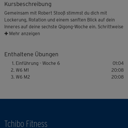
Kursbeschreibung
Gemeinsam mit Robert Stooß stimmst du dich mit
Lockerung, Rotation und einem sanften Blick auf dein
Inneres auf deine sechste Qigong-Woche ein. Schrittweise
lernst du, all deine Gelenke und Wirbelsegmente in
✚ Mehr anzeigen
heilsamen Wellen zu bewegen – und aus einem
anfänglichen Schwanken wird eine Körperwelle. Du
Enthaltene Übungen
vertiefst die Übung, erfährst mehr über die Wirkung der
Bewegungssequenz und spürst vielleicht selbst, wie sich
Einführung - Woche 6
01:04
Stagnationen lösen.
W6 M1
20:08
W6 M2
20:08
Tchibo Fitness