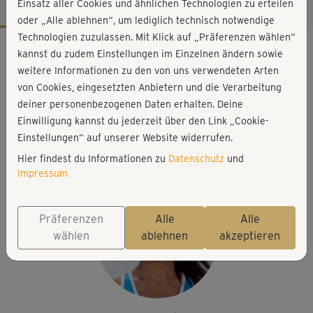
Einsatz aller Cookies und ähnlichen Technologien zu erteilen
oder „Alle ablehnen“, um lediglich technisch notwendige
Technologien zuzulassen. Mit Klick auf „Präferenzen wählen“
Workout-Facts
kannst du zudem Einstellungen im Einzelnen ändern sowie
leicht
weitere Informationen zu den von uns verwendeten Arten
von Cookies, eingesetzten Anbietern und die Verarbeitung
46 Min
deiner personenbezogenen Daten erhalten. Deine
302 kcal
Einwilligung kannst du jederzeit über den Link „Cookie-
Ina Münsberg
Einstellungen“ auf unserer Website widerrufen.
Matte
Hier findest du Informationen zu
Datenschutz
und
Impressum
Präferenzen
Alle
Alle
wählen
ablehnen
akzeptieren