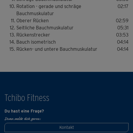
Münsberg und Tom Berghoff zeigen parallel viele
Rotation - gerade und schräge
02:17
Übungen in verschiedenen Schwierigkeitsstufen.
Bauchmuskulatur
Oberer Rücken
02:59
Seitliche Bauchmuskulatur
05:31
Rückenstrecker
03:53
Bauch isometrisch
04:14
Rücken- und untere Bauchmuskulatur
04:14
Tchibo Fitness
Du hast eine Frage?
Dann melde dich gerne:
Kontakt