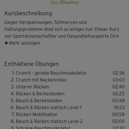
Ina Münsberg
Kursbeschreibung
Gegen Verspannungen, Schmerzen und
Haltungsprobleme lässt sich so einiges tun: Dieser Kurs
von Sportwissenschaftler und Gesundheitsexperte Dirk
Pinnig bietet eine ausbalancierte Mischung aus Übungen
✚ Mehr anzeigen
für einen kräftigen, gesunden Rücken, einen flachen
Bauch und eine schlanke, bewegliche Taille.
Enthaltene Übungen
Crunch - gerade Bauchmuskulatur
02:36
Tolle Übungen für alle Muskelgruppen von Bauch und
Crunch mit Nackenrelax
03:03
Rücken kräftigen und stabilisieren, andere machen
Unterer Rücken
02:40
beweglicher und stärken den Beckenboden. Dazwischen
Rücken & Beckenboden
02:25
gibt es immer wieder ruhigere Relax-Phasen, die für ein
Bauch & Beckenboden
03:48
ausgeglichenes Training sorgen, das auch für Einsteiger
Bauch & Rücken statisch Level 1
01:23
nicht zu schwierig ist.
Rücken-Mobilisation
00:58
Bauch & Rücken statisch Level 2
02:00
Es handelt sich hier um einen Multilevel-Kurs: Ina
Schräge Bauchmuskulatur
03:30