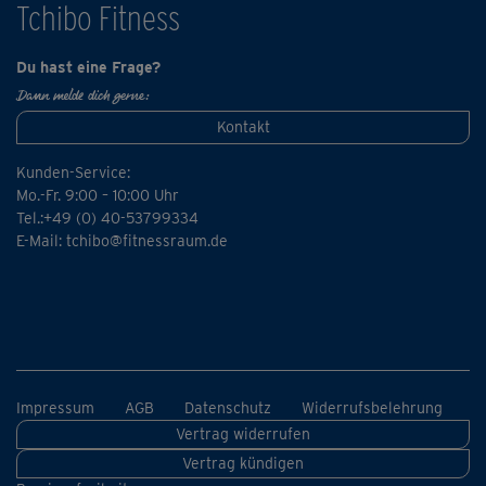
Tchibo Fitness
Sommerwiese an einem See, auf dem die Sonne glitzert.
Wir empfehlen als Ergänzung einen oder mehrere Kurse
Du hast eine Frage?
aus der "schwanger & fit"-Reihe. Oder, wenn mal mehr
Dann melde dich gerne:
Zeit ist, den "schwanger & fit"-Komplettkurs.
Kontakt
Kunden-Service:
Mo.-Fr. 9:00 – 10:00 Uhr
Tel.:+49 (0) 40-53799334
E-Mail:
tchibo@fitnessraum.de
Impressum
AGB
Datenschutz
Widerrufsbelehrung
Vertrag widerrufen
Vertrag kündigen