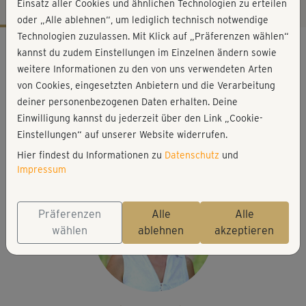
Einsatz aller Cookies und ähnlichen Technologien zu erteilen
oder „Alle ablehnen“, um lediglich technisch notwendige
Technologien zuzulassen. Mit Klick auf „Präferenzen wählen“
Workout-Facts
kannst du zudem Einstellungen im Einzelnen ändern sowie
leicht
weitere Informationen zu den von uns verwendeten Arten
von Cookies, eingesetzten Anbietern und die Verarbeitung
11 Min
deiner personenbezogenen Daten erhalten. Deine
29 kcal
Einwilligung kannst du jederzeit über den Link „Cookie-
Christine Richter
Einstellungen“ auf unserer Website widerrufen.
Kissen, Matte
Hier findest du Informationen zu
Datenschutz
und
Impressum
Präferenzen
Alle
Alle
wählen
ablehnen
akzeptieren