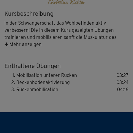
Christine Richter
Kursbeschreibung
In der Schwangerschaft das Wohlbefinden aktiv
verbessern! Die in diesem Kurs gezeigten Übungen
trainieren und mobilisieren sanft die Muskulatur des
unteren Rückens.
✚ Mehr anzeigen
Mit Babybauch fit bleiben, Kraft, Energie und
Enthaltene Übungen
Gelassenheit tanken und sich aktiv auf die Geburt
vorbereiten: Hebamme Christine Richter und
Mobilisation unterer Rücken
03:27
Gesundheitsexperte & Sportwissenschaftler Dirk Pinnig
Beckenbodenaktivierung
03:24
haben ein Programm entwickelt, das während der
Rückenmobilisation
04:16
Schwangerschaft hilft, den Alltag mit mehr Kraft und
Beweglichkeit zu meistern.
Die Aufnahmen entstanden vor der wunderschönen,
entspannenden Kulisse einer baumbestandenen