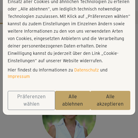
Entspannung
Einsatz aller Cookies und ähnlichen Technologien zu erteilen
oder „Alle ablehnen“, um lediglich technisch notwendige
Technologien zuzulassen. Mit Klick auf „Präferenzen wählen“
kannst du zudem Einstellungen im Einzelnen ändern sowie
Workout-Facts
weitere Informationen zu den von uns verwendeten Arten
von Cookies, eingesetzten Anbietern und die Verarbeitung
leicht
deiner personenbezogenen Daten erhalten. Deine
33 Min
Einwilligung kannst du jederzeit über den Link „Cookie-
88 kcal
Einstellungen“ auf unserer Website widerrufen.
Hier findest du Informationen zu
Datenschutz
und
Christine Richter
Impressum
Matte, Kissen
Präferenzen
Alle
Alle
wählen
ablehnen
akzeptieren