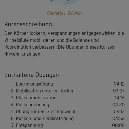
Christine Richter
Kursbeschreibung
Den Körper lockern, Verspannungen entgegenwirken, die
Wirbelsäule mobilisieren und die Balance und
Koordination verbessern: Die Übungen dieses Kurses
machen fit für einen veränderten Körperschwerpunkt -
✚ Mehr anzeigen
für mehr Freude am Babybauch!
Enthaltene Übungen
Hebamme Christine Richter und Gesundheitsexperte &
Lockerungsübung
04:12
Sportwissenschaftler Dirk Pinnig haben ein Programm
Mobilisation unterer Rücken
03:27
entwickelt, das während der Schwangerschaft hilft, den
Rückenmobilisation
04:16
Alltag mit mehr Kraft und Beweglichkeit zu meistern.
Rückendehnung
04:20
Übung für das Gleichgewicht
04:13
Die Aufnahmen entstanden vor der wunderschönen,
Rücken- und Beinkräftigung
04:52
entspannenden Kulisse einer baumbestandenen
Entspannung
08:00