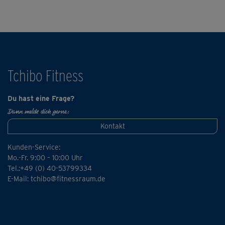
Sommerwiese an einem See, auf dem die Sonne glitzert.
Wir empfehlen als Ergänzung einen oder mehrere Kurse
aus der "schwanger & fit"-Reihe. Oder, wenn mal mehr
Zeit ist, den "schwanger & fit"-Komplettkurs.
Tchibo Fitness
Du hast eine Frage?
Dann melde dich gerne:
Kontakt
Kunden-Service:
Mo.-Fr. 9:00 – 10:00 Uhr
Tel.:+49 (0) 40-53799334
E-Mail:
tchibo@fitnessraum.de