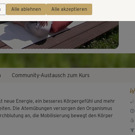
Video
n
Alle ablehnen
Alle akzeptieren
n
Community-Austausch zum Kurs
W
kt neue Energie, ein besseres Körpergefühl und mehr
eiten. Die Atemübungen versorgen den Organismus
urchblutung an, die Mobilisierung bewegt den Körper