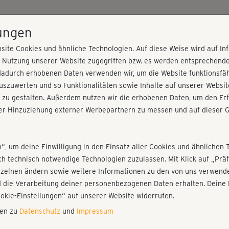
HOME
PROGRAMME
PREISE
KURSE
TRAINE
lungen
site Cookies und ähnliche Technologien. Auf diese Weise wird auf I
r Nutzung unserer Website zugegriffen bzw. es werden entsprechend
nd Weite
dadurch erhobenen Daten verwenden wir, um die Website funktionsfähi
szuwerten und so Funktionalitäten sowie Inhalte auf unserer Websit
 zu gestalten. Außerdem nutzen wir die erhobenen Daten, um den Erf
r Hinzuziehung externer Werbepartnern zu messen und auf dieser G
nieren!
Fr
Einloggen
Fo
n“, um deine Einwilligung in den Einsatz aller Cookies und ähnlichen 
ich technisch notwendige Technologien zuzulassen. Mit Klick auf „Pr
Gi
nzelnen ändern sowie weitere Informationen zu den von uns verwende
di
 die Verarbeitung deiner personenbezogenen Daten erhalten. Deine 
Play
ookie-Einstellungen“ auf unserer Website widerrufen.
nen zu
Datenschutz
und
Impressum