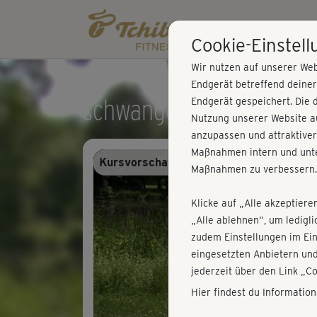
Cookie-Einstel
Wir nutzen auf unserer Web
Endgerät betreffend deine
schwanger & fit - Atem u
Endgerät gespeichert. Die 
Nutzung unserer Website au
anzupassen und attraktiver
Maßnahmen intern und unte
Kursvorschau - Anmelden und alles trai
Maßnahmen zu verbessern.
Klicke auf „Alle akzeptiere
„Alle ablehnen“, um ledigl
zudem Einstellungen im Ei
eingesetzten Anbietern und
jederzeit über den Link „C
Hier findest du Informatio