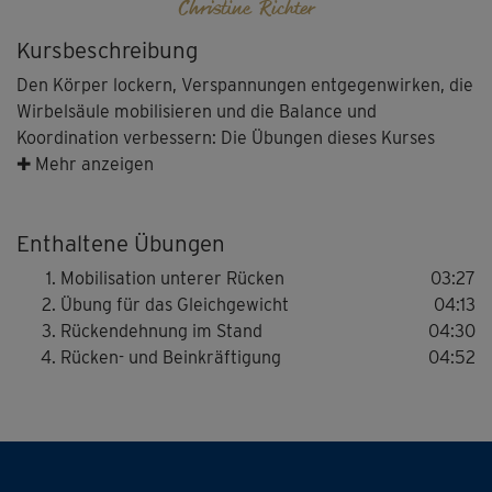
Christine Richter
Kursbeschreibung
Den Körper lockern, Verspannungen entgegenwirken, die
Wirbelsäule mobilisieren und die Balance und
Koordination verbessern: Die Übungen dieses Kurses
machen fit für einen veränderten Körperschwerpunkt -
✚ Mehr anzeigen
für mehr Freude am Babybauch!
Enthaltene Übungen
Hebamme Christine Richter und Gesundheitsexperte &
Mobilisation unterer Rücken
03:27
Sportwissenschaftler Dirk Pinnig haben ein Programm
Übung für das Gleichgewicht
04:13
entwickelt, das während der Schwangerschaft hilft, den
Rückendehnung im Stand
04:30
Alltag mit mehr Kraft und Beweglichkeit zu meistern.
Rücken- und Beinkräftigung
04:52
Die Aufnahmen entstanden vor der wunderschönen,
entspannenden Kulisse einer baumbestandenen
Sommerwiese an einem See, auf dem die Sonne glitzert.