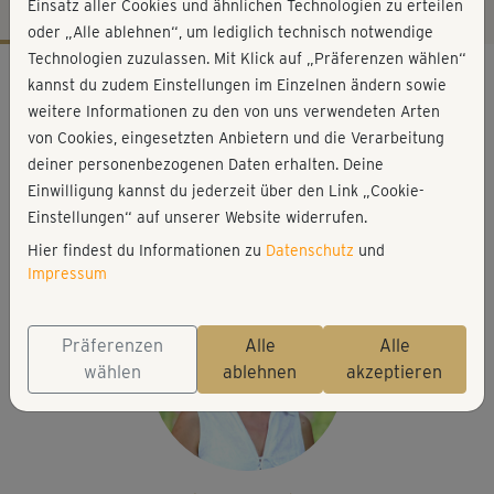
Einsatz aller Cookies und ähnlichen Technologien zu erteilen
oder „Alle ablehnen“, um lediglich technisch notwendige
Technologien zuzulassen. Mit Klick auf „Präferenzen wählen“
Workout-Facts
kannst du zudem Einstellungen im Einzelnen ändern sowie
leicht
weitere Informationen zu den von uns verwendeten Arten
von Cookies, eingesetzten Anbietern und die Verarbeitung
17 Min
deiner personenbezogenen Daten erhalten. Deine
55 kcal
Einwilligung kannst du jederzeit über den Link „Cookie-
Christine Richter
Einstellungen“ auf unserer Website widerrufen.
Matte, Kissen
Hier findest du Informationen zu
Datenschutz
und
Impressum
Präferenzen
Alle
Alle
wählen
ablehnen
akzeptieren