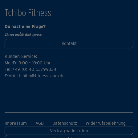
Wir empfehlen als Ergänzung einen oder mehrere Kurse
Tchibo Fitness
aus der "schwanger & fit"-Reihe. Oder, wenn mal mehr
Zeit ist, den "schwanger & fit"-Komplettkurs.
Du hast eine Frage?
Dann melde dich gerne:
Kontakt
Kunden-Service:
Mo.-Fr. 9:00 – 10:00 Uhr
Tel.:+49 (0) 40-53799334
E-Mail:
tchibo@fitnessraum.de
Impressum
AGB
Datenschutz
Widerrufsbelehrung
Vertrag widerrufen