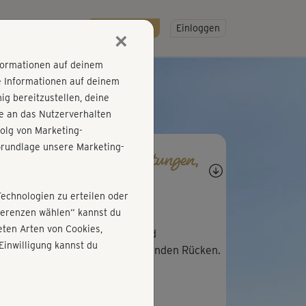
R
SO GEHT'S
Gratis testen!
Einloggen
×
nformationen auf deinem
e Informationen auf deinem
g bereitzustellen, deine
e an das Nutzerverhalten
olg von Marketing-
rundlage unsere Marketing-
agen, Antworten, Bewertungen,
rtschritte
Technologien zu erteilen oder
T
Tante Frieda
äferenzen wählen“ kannst du
ten Arten von Cookies,
hltuende Übungen. Langam und
Einwilligung kannst du
ufgeregt. Perfekt für den leidenden Rücken.
K
Katrin726