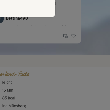
ima Übung nach dem Aufstehen!
B
Bettina490
hr angenehme und abwechslungsreiche
ungen.
A
Anja70
 Übungen sind sehr gut für meinen rücken.
orkout-Facts
leicht
16 Min
85 kcal
Ina Münsberg