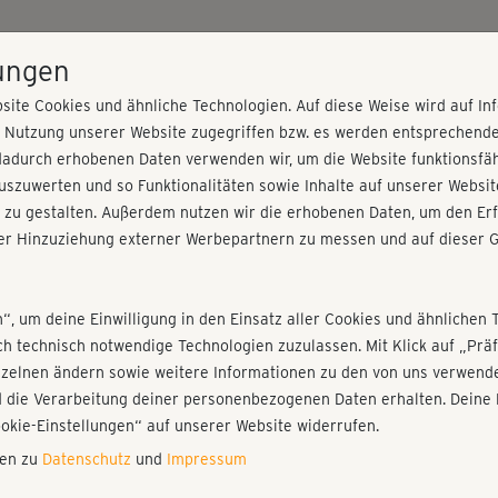
HOME
PROGRAMME
PREISE
KURSE
TRAINE
lungen
site Cookies und ähnliche Technologien. Auf diese Weise wird auf I
r Nutzung unserer Website zugegriffen bzw. es werden entsprechend
cken
dadurch erhobenen Daten verwenden wir, um die Website funktionsfähi
szuwerten und so Funktionalitäten sowie Inhalte auf unserer Websit
 zu gestalten. Außerdem nutzen wir die erhobenen Daten, um den Erf
r Hinzuziehung externer Werbepartnern zu messen und auf dieser G
nieren!
Fr
Einloggen
Fo
n“, um deine Einwilligung in den Einsatz aller Cookies und ähnlichen 
ich technisch notwendige Technologien zuzulassen. Mit Klick auf „Pr
nzelnen ändern sowie weitere Informationen zu den von uns verwende
Wo
 die Verarbeitung deiner personenbezogenen Daten erhalten. Deine 
una
Play
ookie-Einstellungen“ auf unserer Website widerrufen.
nen zu
Datenschutz
und
Impressum