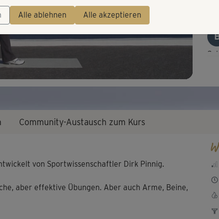
Video
Pr
n
Alle ablehnen
Alle akzeptieren
Se
Üb
DIe
n
Community-Austausch zum Kurs
🙂
W
twickelt von Sportwissenschaftler Dirk Pinnig.
ache, aber effektive Übungen. Aber auch Arme, Beine,