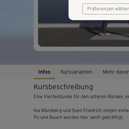
Präferenzen wähle
Infos
Kursvarianten
Mehr davo
Kursbeschreibung
Eine Viertelstunde für den unteren Rücken, en
Ina Münsberg und Sven Friedrich zeigen einf
Po und Bauch werden hier sanft gekräftigt.