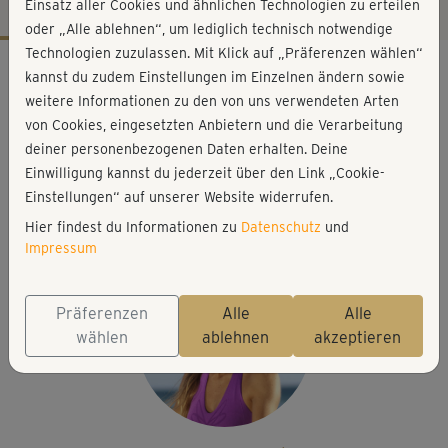
Einsatz aller Cookies und ähnlichen Technologien zu erteilen
oder „Alle ablehnen“, um lediglich technisch notwendige
Technologien zuzulassen. Mit Klick auf „Präferenzen wählen“
Workout-Facts
kannst du zudem Einstellungen im Einzelnen ändern sowie
anspruchsvoll
weitere Informationen zu den von uns verwendeten Arten
von Cookies, eingesetzten Anbietern und die Verarbeitung
31 Min
deiner personenbezogenen Daten erhalten. Deine
156 kcal
Einwilligung kannst du jederzeit über den Link „Cookie-
Ana Nemesio González
Einstellungen“ auf unserer Website widerrufen.
Matte
Hier findest du Informationen zu
Datenschutz
und
Impressum
Präferenzen
Alle
Alle
wählen
ablehnen
akzeptieren