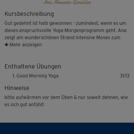
Ana Nemesio González
Kursbeschreibung
Gut gedehnt ist halb gewonnen - zumindest, wenn es um
dieses anspruchsvolle Yoga-Morgenprogramm geht. Ana
zeigt am wunderschönen Strand intensive Moves zum
Mobilisieren und Dehnen. Geübt wird auf der Matte und
✚ Mehr anzeigen
im Stand; das sorgt für mehr Flexibilität und
Geschmeidigkeit. Außerdem wird der ganze Körper
Enthaltene Übungen
bewegt und gekräftigt.
Good Morning Yoga
31:13
Wie immer im Yoga gilt: Den Körper fordern, aber nicht
Hinweise
überfordern. Bitte nur so weit mitmachen und in die
Dehnung gehen, wie es sich gut anfühlt. Im besten Fall
bitte aufwärmen vor dem Üben & nur soweit dehnen, wie
leitet ein kleines Warm-up den Kurs ein.
es sich gut anfühlt