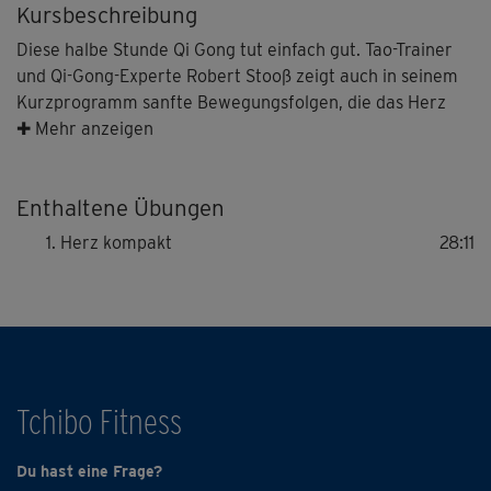
Kursbeschreibung
Diese halbe Stunde Qi Gong tut einfach gut. Tao-Trainer
und Qi-Gong-Experte Robert Stooß zeigt auch in seinem
Kurzprogramm sanfte Bewegungsfolgen, die das Herz
stimulieren und das gesamte Herzkreislaufsystem mit
✚ Mehr anzeigen
frischer Energie versorgen. Perfekt, wenn einmal
weniger Zeit ist.
Enthaltene Übungen
Auch Einsteiger können diese Jahrtausende alte
Herz kompakt
28:11
Bewegungslehre leicht mitmachen, denn alles wird genau
gezeigt und erklärt. Wer mehr erfahren möchte, kann
vorab zudem das FAQ-Video anschauen.
Tchibo Fitness
Du hast eine Frage?