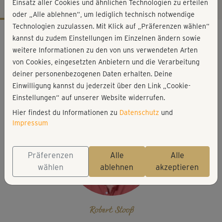
Einsatz aller Cookies und ähnlichen Technologien zu erteilen
oder „Alle ablehnen“, um lediglich technisch notwendige
Technologien zuzulassen. Mit Klick auf „Präferenzen wählen“
Workout-Facts
kannst du zudem Einstellungen im Einzelnen ändern sowie
leicht
weitere Informationen zu den von uns verwendeten Arten
von Cookies, eingesetzten Anbietern und die Verarbeitung
28 Min
deiner personenbezogenen Daten erhalten. Deine
112 kcal
Einwilligung kannst du jederzeit über den Link „Cookie-
Robert Stooß
Einstellungen“ auf unserer Website widerrufen.
Hier findest du Informationen zu
Datenschutz
und
Impressum
Präferenzen
Alle
Alle
wählen
ablehnen
akzeptieren
Robert Stooß