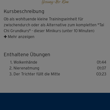
Young-Ho Kim
Kursbeschreibung
Ob als wohltuende kleine Trainingseinheit für
zwischendurch oder als Alternative zum kompletten "Tai
Chi Grundkurs" - dieser Minikurs (unter 10 Minuten)
eignet sich perfekt als sanftes Einstiegsprogramm in die
✚ Mehr anzeigen
fernöstliche Bewegungslehre.
Enthaltene Übungen
Die "Wolkenhände" fördern die Koordinationsfähigkeit
Wolkenhände
01:44
und helfen die Konzentration zu verbessern. Durch die
Nierenatmung
01:07
drehenden Hüftbewegungen werden die inneren Organe
Der Trichter füllt die Mitte
03:23
zudem sanft massiert. Die darauf folgende Atemübung
lässt den Geist weiter zur Ruhe kommen und spendet
neue Energie. Abschließend sorgt "Der Trichter füllt die
Mitte" für mehr Kraft aus dem Körperzentrum und ein
gesundes Gleichgewicht aus Flexibilität und Stabilität.