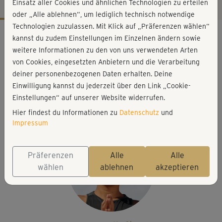
Einsatz aller Cookies und ähnlichen Technologien zu erteilen
oder „Alle ablehnen“, um lediglich technisch notwendige
Technologien zuzulassen. Mit Klick auf „Präferenzen wählen“
Workout-Facts
kannst du zudem Einstellungen im Einzelnen ändern sowie
leicht
weitere Informationen zu den von uns verwendeten Arten
von Cookies, eingesetzten Anbietern und die Verarbeitung
6 Min
deiner personenbezogenen Daten erhalten. Deine
20 kcal
Einwilligung kannst du jederzeit über den Link „Cookie-
Young-Ho Kim
Einstellungen“ auf unserer Website widerrufen.
keine
Hier findest du Informationen zu
Datenschutz
und
Impressum
Präferenzen
Alle
Alle
wählen
ablehnen
akzeptieren