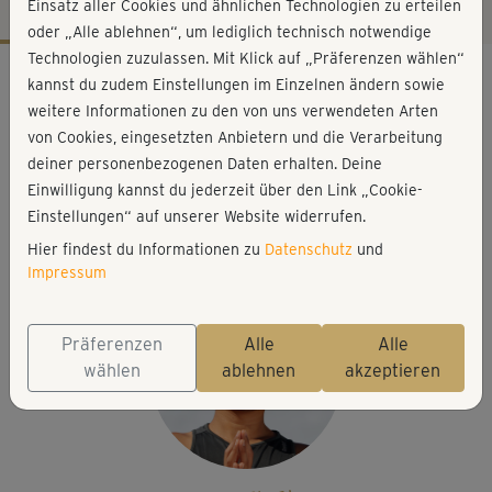
Einsatz aller Cookies und ähnlichen Technologien zu erteilen
oder „Alle ablehnen“, um lediglich technisch notwendige
Technologien zuzulassen. Mit Klick auf „Präferenzen wählen“
Workout-Facts
kannst du zudem Einstellungen im Einzelnen ändern sowie
leicht
weitere Informationen zu den von uns verwendeten Arten
von Cookies, eingesetzten Anbietern und die Verarbeitung
39 Min
deiner personenbezogenen Daten erhalten. Deine
161 kcal
Einwilligung kannst du jederzeit über den Link „Cookie-
Young-Ho Kim
Einstellungen“ auf unserer Website widerrufen.
keine
Hier findest du Informationen zu
Datenschutz
und
Impressum
Präferenzen
Alle
Alle
wählen
ablehnen
akzeptieren