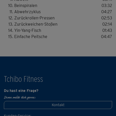
Je öfter man diese Übungen macht, desto leichter fallen
Beinspiralen
03:32
die Bewegungen, bis man sich zum Schluss den Abläufen
Abwehrzyklus
04:27
ganz "hingeben" kann. Ein wenig Geduld braucht man
Zurückrollen-Pressen
02:53
zwar schon, die positiven Auswirkungen des Tai Chi spürt
Zurückweichen-Stoßen
02:14
man aber bereits nach der allerersten Trainingseinheit!
Yin-Yang-Fisch
01:43
Einfache Peitsche
04:47
Tchibo Fitness
Du hast eine Frage?
Dann melde dich gerne:
Kontakt
Kunden-Service: