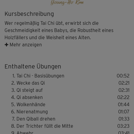
Young-Ho Kim
Kursbeschreibung
Wer regelmäßig Tai Chi übt, erwirbt sich die
Geschmeidigkeit eines Babys, die Robustheit eines
Holzfällers und die Weisheit eines Alten.
(chin. Sprichwort)
✚ Mehr anzeigen
Meister Young-Ho Kim und seine Co-Presenter zeigen in
Enthaltene Übungen
diesem Kurs von Tao-Trainer Robert Stooß einfache Basis-
Bewegungen aus dem Tai Chi, für die man keine
Tai Chi - Basisübungen
00:52
Vorkenntnisse braucht.
Wecke das Qi
02:21
Qi steigt auf
02:31
Qi absenken
02:22
Enthalten sind die wichtigsten Tai-Chi-Grundlagen. Diese
Wolkenhände
01:44
schulen Konzentration, Koordination und körperliche und
Nierenatmung
01:07
geistige Zentrierung. Außerdem wird der ganze Körper
Den Qiball drehen
01:33
mobilisiert und sanft stimuliert.
Der Trichter füllt die Mitte
03:23
Abwehr
03:41