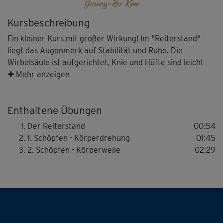
Young-Ho Kim
Kursbeschreibung
Ein kleiner Kurs mit großer Wirkung! Im "Reiterstand"
liegt das Augenmerk auf Stabilität und Ruhe. Die
Wirbelsäule ist aufgerichtet, Knie und Hüfte sind leicht
gebeugt, die Energie fließt. Tipp: Je nach Standtiefe lässt
✚ Mehr anzeigen
sich der Trainingseffekt verstärken.
Enthaltene Übungen
Weiter geht's dynamisch: In den anschließenden beiden
Der Reiterstand
00:54
Übungen wird der Bewegungsapparat mobilisiert, Kraft
1. Schöpfen - Körperdrehung
01:45
aus der Mitte aufgebaut. Tipp: Eine bewusste
2. Schöpfen - Körperwelle
02:29
Verlangsamung schafft den leichten Übergang in tiefe
Meditation und Erneuerung.