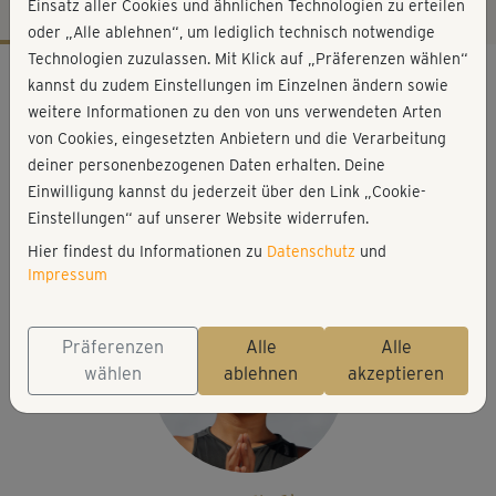
Einsatz aller Cookies und ähnlichen Technologien zu erteilen
oder „Alle ablehnen“, um lediglich technisch notwendige
Technologien zuzulassen. Mit Klick auf „Präferenzen wählen“
Workout-Facts
kannst du zudem Einstellungen im Einzelnen ändern sowie
leicht
weitere Informationen zu den von uns verwendeten Arten
von Cookies, eingesetzten Anbietern und die Verarbeitung
5 Min
deiner personenbezogenen Daten erhalten. Deine
20 kcal
Einwilligung kannst du jederzeit über den Link „Cookie-
Young-Ho Kim
Einstellungen“ auf unserer Website widerrufen.
keine
Hier findest du Informationen zu
Datenschutz
und
Impressum
Präferenzen
Alle
Alle
wählen
ablehnen
akzeptieren