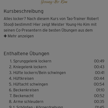
Young-Ho Kim
Kursbeschreibung
Alles locker? Nach diesem Kurs von Tao-Trainer Robert
Stooß bestimmt! Hier zeigt Meister Young-Ho Kim mit
seinen Co-Presentern die besten Übungen aus dem
Qigong, um den ganzen Körper zu lockern, sanft zu
✚ Mehr anzeigen
stimulieren und zu regenerieren.
Enthaltene Übungen
Vom Sprunggelenk über die Knie, die Hüfte, das Becken
Sprunggelenk lockern
00:49
bis zu Schultern und Armen wird systematisch der
Kniegelenk lockern
00:43
gesamte Bewegungsapparat "bearbeitet". Die Atmung
Hüfte lockern/Bein schwingen
00:41
erfolgt bewusst und tief, was den Energiefluss anregt.
Hüftkreisen
00:44
Hüftacht schwingen
00:54
Ent-spannung also im wahrsten Wortsinn.
Beckenkreisen
01:10
Beckenacht
00:52
Arme schleudern
00:35
1. Schöpfen - Körperdrehung
01:45