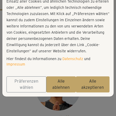
Einsatz aller Cookies und ähnlichen Technologien zu erteilen
oder „Alle ablehnen“, um lediglich technisch notwendige
Technologien zuzulassen. Mit Klick auf „Präferenzen wählen“
Workout-Facts
kannst du zudem Einstellungen im Einzelnen ändern sowie
leicht
weitere Informationen zu den von uns verwendeten Arten
von Cookies, eingesetzten Anbietern und die Verarbeitung
16 Min
deiner personenbezogenen Daten erhalten. Deine
58 kcal
Einwilligung kannst du jederzeit über den Link „Cookie-
Young-Ho Kim
Einstellungen“ auf unserer Website widerrufen.
keine
Hier findest du Informationen zu
Datenschutz
und
Impressum
Präferenzen
Alle
Alle
wählen
ablehnen
akzeptieren