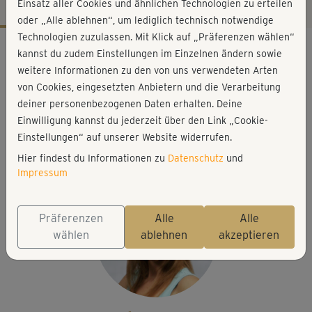
Einsatz aller Cookies und ähnlichen Technologien zu erteilen
oder „Alle ablehnen“, um lediglich technisch notwendige
Technologien zuzulassen. Mit Klick auf „Präferenzen wählen“
Workout-Facts
kannst du zudem Einstellungen im Einzelnen ändern sowie
leicht
weitere Informationen zu den von uns verwendeten Arten
von Cookies, eingesetzten Anbietern und die Verarbeitung
18 Min
deiner personenbezogenen Daten erhalten. Deine
146 kcal
Einwilligung kannst du jederzeit über den Link „Cookie-
Jessica Mellet
Einstellungen“ auf unserer Website widerrufen.
Step
Hier findest du Informationen zu
Datenschutz
und
Impressum
Präferenzen
Alle
Alle
wählen
ablehnen
akzeptieren