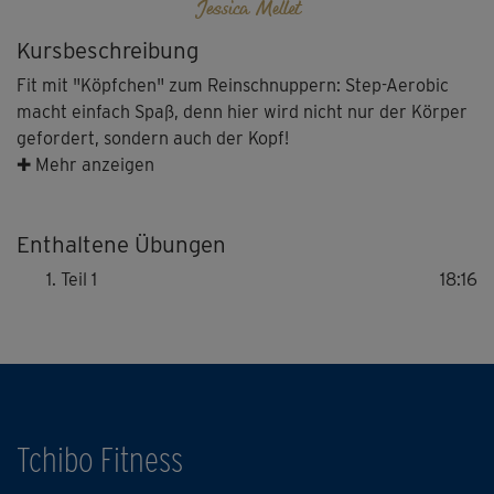
Jessica Mellet
Kursbeschreibung
Fit mit "Köpfchen" zum Reinschnuppern: Step-Aerobic
macht einfach Spaß, denn hier wird nicht nur der Körper
gefordert, sondern auch der Kopf!
✚ Mehr anzeigen
Star-Trainerin Jessica Mellet aus Frankreich zeigt in leicht
nachvollziehbaren Schritten, wie man Stück für Stück
Enthaltene Übungen
eine Choreographie aufbaut, um zum Schluss alle
Einzelteile aneinanderzuhängen.
Teil 1
18:16
Ja, man muss manchmal ein bisschen nachdenken – und
merkt dabei gar nicht, wie die Trainingszeit verfliegt ...
und Ausdauer, Balance & Koordination trainiert werden.
Außerdem bringt Step-Aerobic die Fettverbrennung so
Tchibo Fitness
richtig in Schwung.