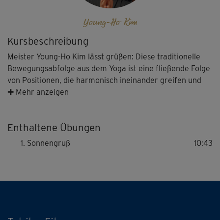
Young-Ho Kim
Kursbeschreibung
Meister Young-Ho Kim lässt grüßen: Diese traditionelle
Bewegungsabfolge aus dem Yoga ist eine fließende Folge
von Positionen, die harmonisch ineinander greifen und
den Körper in Balance bringen.
✚ Mehr anzeigen
Enthaltene Übungen
Der Kreislauf wird angeregt, durch die verschiedenen
Haltungen wird die Wirbelsäule in alle Richtungen
Sonnengruß
10:43
bewegt. Die gesamte Muskulatur wird gekräftigt; jeweils
unterschiedliche Bänder- und Muskelgruppen werden
gestreckt und gedehnt. Der Sonnengruß ist außerdem ein
Kräftigungstraining für Arme und Beine.
Viele Yoga-Begeisterte weltweit üben den Sonnengruß