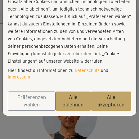
Sonnengruß
Einsatz aller Cookies und ähnlichen Technologien zu erteilen
oder „Alle ablehnen“, um lediglich technisch notwendige
Technologien zuzulassen. Mit Klick auf „Präferenzen wählen“
kannst du zudem Einstellungen im Einzelnen ändern sowie
Workout-Facts
weitere Informationen zu den von uns verwendeten Arten
von Cookies, eingesetzten Anbietern und die Verarbeitung
mittelschwer
deiner personenbezogenen Daten erhalten. Deine
11 Min
Einwilligung kannst du jederzeit über den Link „Cookie-
96 kcal
Einstellungen“ auf unserer Website widerrufen.
Hier findest du Informationen zu
Datenschutz
und
Young-Ho Kim
Impressum
Matte
Präferenzen
Alle
Alle
wählen
ablehnen
akzeptieren